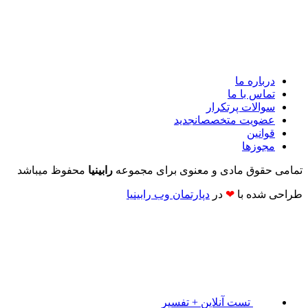
درباره ما
تماس با ما
سوالات پرتکرار
عضویت متخصصان
جدید
قوانین
مجوزها
تمامی حقوق مادی و معنوی برای مجموعه
رابینیا
محفوظ میباشد
طراحی شده با
❤
در
دپارتمان وب رابینیا​​
تست آنلاین + تفسیر