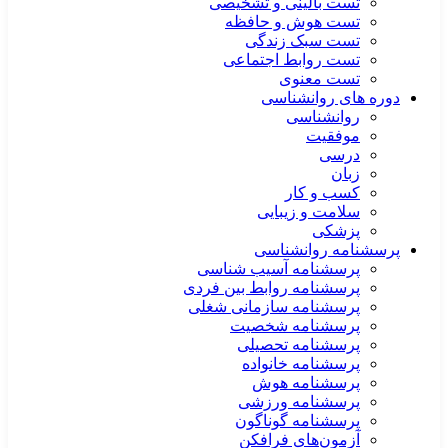
تست بالینی و تشخیصی
تست هوش و حافظه
تست سبک زندگی
تست روابط اجتماعی
تست معنوی
دوره های روانشناسی
روانشناسی
موفقیت
درسی
زبان
کسب و کار
سلامت و زیبایی
پزشکی
پرسشنامه روانشناسی
پرسشنامه آسیب شناسی
پرسشنامه روابط بین فردی
پرسشنامه سازمانی شغلی
پرسشنامه شخصیت
پرسشنامه تحصیلی
پرسشنامه خانواده
پرسشنامه هوش
پرسشنامه ورزشی
پرسشنامه گوناگون
آزمون‌های فرافکن