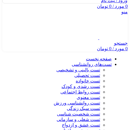
ورود / ثبت نام
0
مورد
/
0
تومان
منو
جستجو
0
مورد
/
0
تومان
صفحه نخست
تست‌های روانشناسی
تست بالینی و تشخیصی
تست تحصیلی
تست خانواده
تست رشدی و کودک
تست روابط اجتماعی
تست معنوی
تست روانشناسی ورزش
تست سبک زندگی
تست شخصیت شناسی
تست شغلی و سازمانی
تست عشق و ازدواج