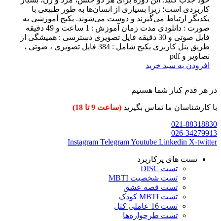
کاربردی است؛ زیرا بسیاری از انسان‌ها به طور طبیعی با
یکدیگر ارتباط می‌گیرند و دوست می‌شوند. پکیج آموزشی به
صورت : دانلودی مدت زمان آموزش : 1 ساعت و 49 دقیقه
فایل صوتی و 30 دقیقه فایل تصویری دسترسی : همیشگی از
طریق پنل کاربری پکیج شامل : 384 فایل تصویری ، صوتی ،
تصاویر و pdf
افزودن به سبد خرید
در هر قدم کنار شما هستیم
با کارشناسان ما تماس بگیرید
(ساعت 9 تا 18)
021-88318830
026-34279913
Instagram
Telegram
Youtube
Linkedin
X-twitter
تست های پرکاربرد
تست DISC
تست شخصیت MBTI
تست قصه عشق
تست MBTI کودک
تست 16 عاملی کتل
تست طرحواره‌ها