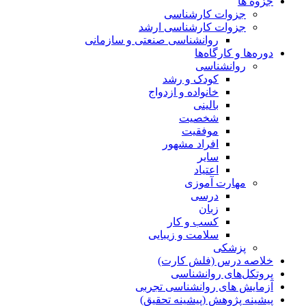
جزوه ها
جزوات کارشناسی
جزوات کارشناسی ارشد
روانشناسی صنعتی و سازمانی
دوره‌ها و کارگاه‌ها
روانشناسی
کودک و رشد
خانواده و ازدواج
بالینی
شخصیت
موفقیت
افراد مشهور
سایر
اعتیاد
مهارت آموزی
درسی
زبان
کسب و کار
سلامت و زیبایی
پزشکی
خلاصه درس (فلش کارت)
پروتکل‌های روانشناسی
آزمایش های روانشناسی تجربی
پیشینه پژوهش (پیشینه تحقیق)