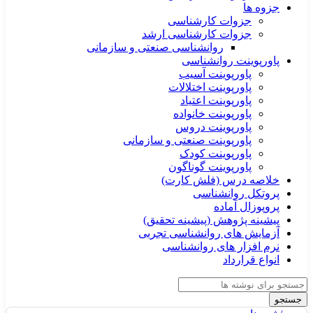
جزوه ها
جزوات کارشناسی
جزوات کارشناسی ارشد
روانشناسی صنعتی و سازمانی
پاورپوینت روانشناسی
پاورپوینت آسیب
پاورپوینت اختلالات
پاورپوینت اعتیاد
پاورپوینت خانواده
پاورپوینت دروس
پاورپوینت صنعتی و سازمانی
پاورپوینت کودک
پاورپوینت گوناگون
خلاصه درس (فلش کارت)
پروتکل روانشناسی
پروپوزال آماده
پیشینه پژوهش (پیشینه تحقیق)
آزمایش های روانشناسی تجربی
نرم افزار های روانشناسی
انواع قرارداد
جستجو