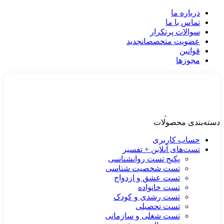
درباره ما
تماس با ما
سوالات پرتکرار
عضویت متخصصان
جدید
قوانین
مجوزها
دسته‌بندی محصولات
حساب کاربری
تست‌های آنلاین + تفسیر
پکیج تست روانشناسی
تست شخصیت شناسی
تست عشق و ازدواج
تست خانواده
تست رشدی و کودک
تست تحصیلی
تست شغلی و سازمانی