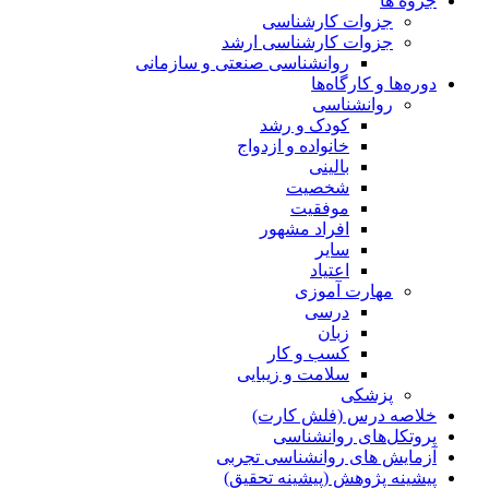
جزوه ها
جزوات کارشناسی
جزوات کارشناسی ارشد
روانشناسی صنعتی و سازمانی
دوره‌ها و کارگاه‌ها
روانشناسی
کودک و رشد
خانواده و ازدواج
بالینی
شخصیت
موفقیت
افراد مشهور
سایر
اعتیاد
مهارت آموزی
درسی
زبان
کسب و کار
سلامت و زیبایی
پزشکی
خلاصه درس (فلش کارت)
پروتکل‌های روانشناسی
آزمایش های روانشناسی تجربی
پیشینه پژوهش (پیشینه تحقیق)