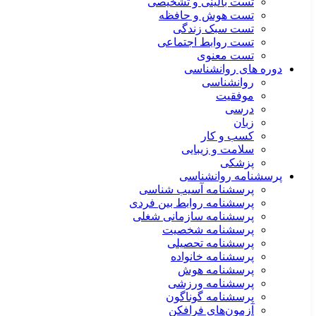
تست بالینی و تشخیصی
تست هوش و حافظه
تست سبک زندگی
تست روابط اجتماعی
تست معنوی
دوره های روانشناسی
روانشناسی
موفقیت
درسی
زبان
کسب و کار
سلامت و زیبایی
پزشکی
پرسشنامه روانشناسی
پرسشنامه آسیب شناسی
پرسشنامه روابط بین فردی
پرسشنامه سازمانی شغلی
پرسشنامه شخصیت
پرسشنامه تحصیلی
پرسشنامه خانواده
پرسشنامه هوش
پرسشنامه ورزشی
پرسشنامه گوناگون
آزمون‌های فرافکن