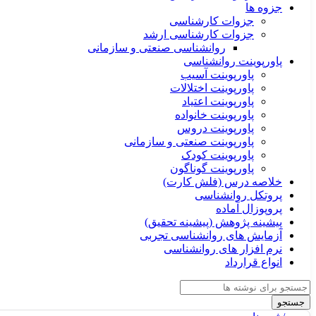
جزوه ها
جزوات کارشناسی
جزوات کارشناسی ارشد
روانشناسی صنعتی و سازمانی
پاورپوینت روانشناسی
پاورپوینت آسیب
پاورپوینت اختلالات
پاورپوینت اعتیاد
پاورپوینت خانواده
پاورپوینت دروس
پاورپوینت صنعتی و سازمانی
پاورپوینت کودک
پاورپوینت گوناگون
خلاصه درس (فلش کارت)
پروتکل روانشناسی
پروپوزال آماده
پیشینه پژوهش (پیشینه تحقیق)
آزمایش های روانشناسی تجربی
نرم افزار های روانشناسی
انواع قرارداد
جستجو