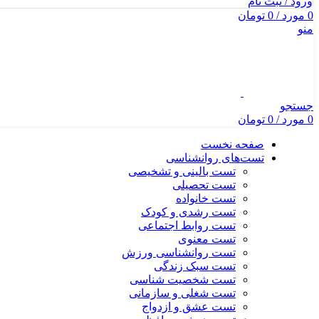
ورود / ثبت نام
0
مورد
/
0
تومان
منو
جستجو
0
مورد
/
0
تومان
صفحه نخست
تست‌های روانشناسی
تست بالینی و تشخیصی
تست تحصیلی
تست خانواده
تست رشدی و کودک
تست روابط اجتماعی
تست معنوی
تست روانشناسی ورزش
تست سبک زندگی
تست شخصیت شناسی
تست شغلی و سازمانی
تست عشق و ازدواج