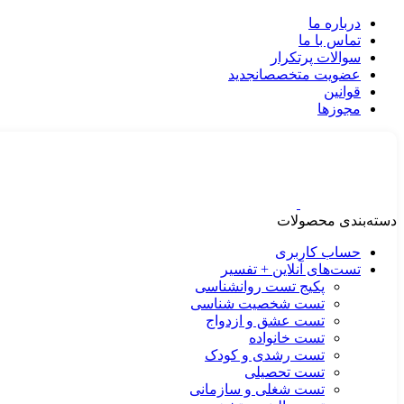
درباره ما
تماس با ما
سوالات پرتکرار
عضویت متخصصان
جدید
قوانین
مجوزها
دسته‌بندی محصولات
حساب کاربری
تست‌های آنلاین + تفسیر
پکیج تست روانشناسی
تست شخصیت شناسی
تست عشق و ازدواج
تست خانواده
تست رشدی و کودک
تست تحصیلی
تست شغلی و سازمانی