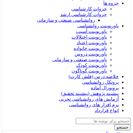
جزوه ها
جزوات کارشناسی
جزوات کارشناسی ارشد
روانشناسی صنعتی و سازمانی
پاورپوینت روانشناسی
پاورپوینت آسیب
پاورپوینت اختلالات
پاورپوینت اعتیاد
پاورپوینت خانواده
پاورپوینت دروس
پاورپوینت صنعتی و سازمانی
پاورپوینت کودک
پاورپوینت گوناگون
خلاصه درس (فلش کارت)
پروتکل روانشناسی
پروپوزال آماده
پیشینه پژوهش (پیشینه تحقیق)
آزمایش های روانشناسی تجربی
نرم افزار های روانشناسی
انواع قرارداد
جستجو