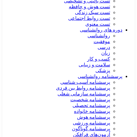
تست بالینی و تشخیصی
تست هوش و حافظه
تست سبک زندگی
تست روابط اجتماعی
تست معنوی
دوره های روانشناسی
روانشناسی
موفقیت
درسی
زبان
کسب و کار
سلامت و زیبایی
پزشکی
پرسشنامه روانشناسی
پرسشنامه آسیب شناسی
پرسشنامه روابط بین فردی
پرسشنامه سازمانی شغلی
پرسشنامه شخصیت
پرسشنامه تحصیلی
پرسشنامه خانواده
پرسشنامه هوش
پرسشنامه ورزشی
پرسشنامه گوناگون
آزمون‌های فرافکن