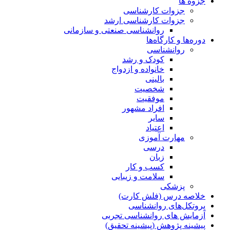
جزوه ها
جزوات کارشناسی
جزوات کارشناسی ارشد
روانشناسی صنعتی و سازمانی
دوره‌ها و کارگاه‌ها
روانشناسی
کودک و رشد
خانواده و ازدواج
بالینی
شخصیت
موفقیت
افراد مشهور
سایر
اعتیاد
مهارت آموزی
درسی
زبان
کسب و کار
سلامت و زیبایی
پزشکی
خلاصه درس (فلش کارت)
پروتکل‌های روانشناسی
آزمایش های روانشناسی تجربی
پیشینه پژوهش (پیشینه تحقیق)