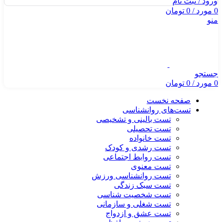
ورود / ثبت نام
0
مورد
/
0
تومان
منو
جستجو
0
مورد
/
0
تومان
صفحه نخست
تست‌های روانشناسی
تست بالینی و تشخیصی
تست تحصیلی
تست خانواده
تست رشدی و کودک
تست روابط اجتماعی
تست معنوی
تست روانشناسی ورزش
تست سبک زندگی
تست شخصیت شناسی
تست شغلی و سازمانی
تست عشق و ازدواج