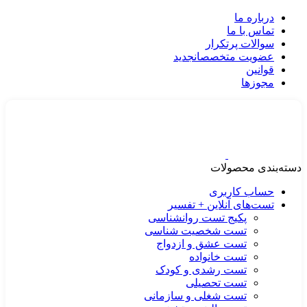
درباره ما
تماس با ما
سوالات پرتکرار
عضویت متخصصان
جدید
قوانین
مجوزها
دسته‌بندی محصولات
حساب کاربری
تست‌های آنلاین + تفسیر
پکیج تست روانشناسی
تست شخصیت شناسی
تست عشق و ازدواج
تست خانواده
تست رشدی و کودک
تست تحصیلی
تست شغلی و سازمانی