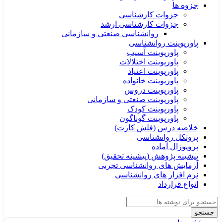
جزوه ها
جزوات کارشناسی
جزوات کارشناسی ارشد
روانشناسی صنعتی و سازمانی
پاورپوینت روانشناسی
پاورپوینت آسیب
پاورپوینت اختلالات
پاورپوینت اعتیاد
پاورپوینت خانواده
پاورپوینت دروس
پاورپوینت صنعتی و سازمانی
پاورپوینت کودک
پاورپوینت گوناگون
خلاصه درس (فلش کارت)
پروتکل روانشناسی
پروپوزال آماده
پیشینه پژوهش (پیشینه تحقیق)
آزمایش های روانشناسی تجربی
نرم افزار های روانشناسی
انواع قرارداد
جستجو