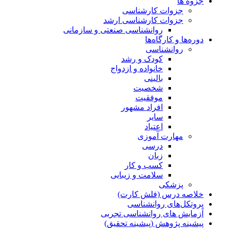
جزوه ها
جزوات کارشناسی
جزوات کارشناسی ارشد
روانشناسی صنعتی و سازمانی
دوره‌ها و کارگاه‌ها
روانشناسی
کودک و رشد
خانواده و ازدواج
بالینی
شخصیت
موفقیت
افراد مشهور
سایر
اعتیاد
مهارت آموزی
درسی
زبان
کسب و کار
سلامت و زیبایی
پزشکی
خلاصه درس (فلش کارت)
پروتکل‌های روانشناسی
آزمایش های روانشناسی تجربی
پیشینه پژوهش (پیشینه تحقیق)