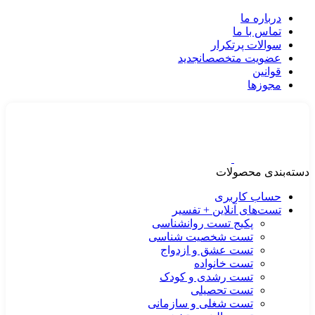
درباره ما
تماس با ما
سوالات پرتکرار
عضویت متخصصان
جدید
قوانین
مجوزها
دسته‌بندی محصولات
حساب کاربری
تست‌های آنلاین + تفسیر
پکیج تست روانشناسی
تست شخصیت شناسی
تست عشق و ازدواج
تست خانواده
تست رشدی و کودک
تست تحصیلی
تست شغلی و سازمانی