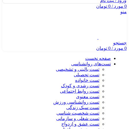
ورود / ثبت نام
0
مورد
/
0
تومان
منو
جستجو
0
مورد
/
0
تومان
صفحه نخست
تست‌های روانشناسی
تست بالینی و تشخیصی
تست تحصیلی
تست خانواده
تست رشدی و کودک
تست روابط اجتماعی
تست معنوی
تست روانشناسی ورزش
تست سبک زندگی
تست شخصیت شناسی
تست شغلی و سازمانی
تست عشق و ازدواج