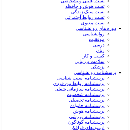
تست بالینی و تشخیصی
تست هوش و حافظه
تست سبک زندگی
تست روابط اجتماعی
تست معنوی
دوره های روانشناسی
روانشناسی
موفقیت
درسی
زبان
کسب و کار
سلامت و زیبایی
پزشکی
پرسشنامه روانشناسی
پرسشنامه آسیب شناسی
پرسشنامه روابط بین فردی
پرسشنامه سازمانی شغلی
پرسشنامه شخصیت
پرسشنامه تحصیلی
پرسشنامه خانواده
پرسشنامه هوش
پرسشنامه ورزشی
پرسشنامه گوناگون
آزمون‌های فرافکن