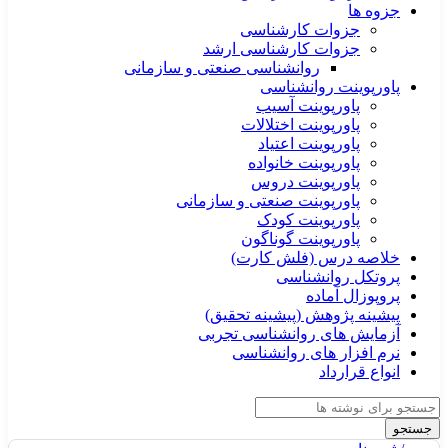
جزوه ها
جزوات کارشناسی
جزوات کارشناسی ارشد
روانشناسی صنعتی و سازمانی
پاورپوینت روانشناسی
پاورپوینت آسیب
پاورپوینت اختلالات
پاورپوینت اعتیاد
پاورپوینت خانواده
پاورپوینت دروس
پاورپوینت صنعتی و سازمانی
پاورپوینت کودک
پاورپوینت گوناگون
خلاصه درس (فلش کارت)
پروتکل روانشناسی
پروپوزال آماده
پیشینه پژوهش (پیشینه تحقیق)
آزمایش های روانشناسی تجربی
نرم افزار های روانشناسی
انواع قرارداد
جستجو