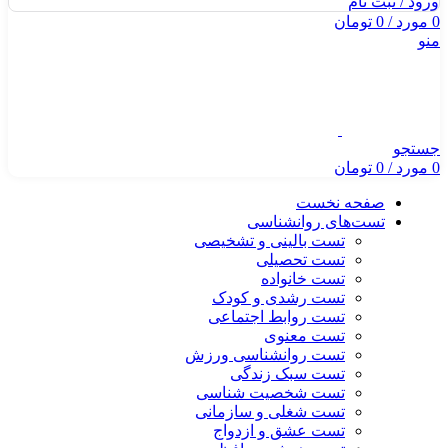
ورود / ثبت نام
0
مورد
/
0
تومان
منو
جستجو
0
مورد
/
0
تومان
صفحه نخست
تست‌های روانشناسی
تست بالینی و تشخیصی
تست تحصیلی
تست خانواده
تست رشدی و کودک
تست روابط اجتماعی
تست معنوی
تست روانشناسی ورزش
تست سبک زندگی
تست شخصیت شناسی
تست شغلی و سازمانی
تست عشق و ازدواج