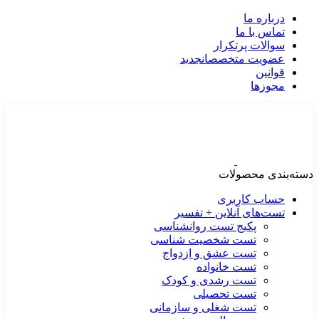
درباره ما
تماس با ما
سوالات پرتکرار
عضویت متخصصان
جدید
قوانین
مجوزها
دسته‌بندی محصولات
حساب کاربری
تست‌های آنلاین + تفسیر
پکیج تست روانشناسی
تست شخصیت شناسی
تست عشق و ازدواج
تست خانواده
تست رشدی و کودک
تست تحصیلی
تست شغلی و سازمانی