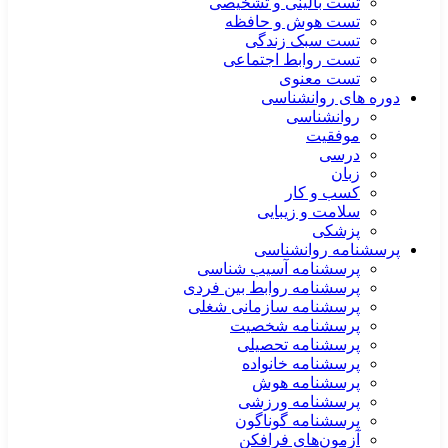
تست بالینی و تشخیصی
تست هوش و حافظه
تست سبک زندگی
تست روابط اجتماعی
تست معنوی
دوره های روانشناسی
روانشناسی
موفقیت
درسی
زبان
کسب و کار
سلامت و زیبایی
پزشکی
پرسشنامه روانشناسی
پرسشنامه آسیب شناسی
پرسشنامه روابط بین فردی
پرسشنامه سازمانی شغلی
پرسشنامه شخصیت
پرسشنامه تحصیلی
پرسشنامه خانواده
پرسشنامه هوش
پرسشنامه ورزشی
پرسشنامه گوناگون
آزمون‌های فرافکن