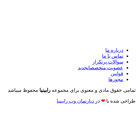
درباره ما
تماس با ما
سوالات پرتکرار
عضویت متخصصان
جدید
قوانین
مجوزها
تمامی حقوق مادی و معنوی برای مجموعه
رابینیا
محفوظ میباشد
طراحی شده با
❤
در
دپارتمان وب رابینیا​​