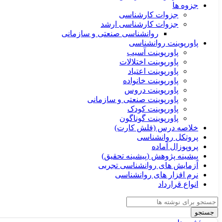
جزوه ها
جزوات کارشناسی
جزوات کارشناسی ارشد
روانشناسی صنعتی و سازمانی
پاورپوینت روانشناسی
پاورپوینت آسیب
پاورپوینت اختلالات
پاورپوینت اعتیاد
پاورپوینت خانواده
پاورپوینت دروس
پاورپوینت صنعتی و سازمانی
پاورپوینت کودک
پاورپوینت گوناگون
خلاصه درس (فلش کارت)
پروتکل روانشناسی
پروپوزال آماده
پیشینه پژوهش (پیشینه تحقیق)
آزمایش های روانشناسی تجربی
نرم افزار های روانشناسی
انواع قرارداد
جستجو