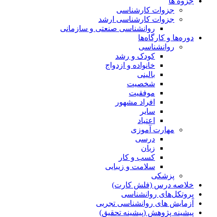
جزوه ها
جزوات کارشناسی
جزوات کارشناسی ارشد
روانشناسی صنعتی و سازمانی
دوره‌ها و کارگاه‌ها
روانشناسی
کودک و رشد
خانواده و ازدواج
بالینی
شخصیت
موفقیت
افراد مشهور
سایر
اعتیاد
مهارت آموزی
درسی
زبان
کسب و کار
سلامت و زیبایی
پزشکی
خلاصه درس (فلش کارت)
پروتکل‌های روانشناسی
آزمایش های روانشناسی تجربی
پیشینه پژوهش (پیشینه تحقیق)