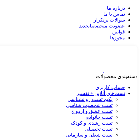
درباره ما
تماس با ما
سوالات پرتکرار
عضویت متخصصان
جدید
قوانین
مجوزها
دسته‌بندی محصولات
حساب کاربری
تست‌های آنلاین + تفسیر
پکیج تست روانشناسی
تست شخصیت شناسی
تست عشق و ازدواج
تست خانواده
تست رشدی و کودک
تست تحصیلی
تست شغلی و سازمانی