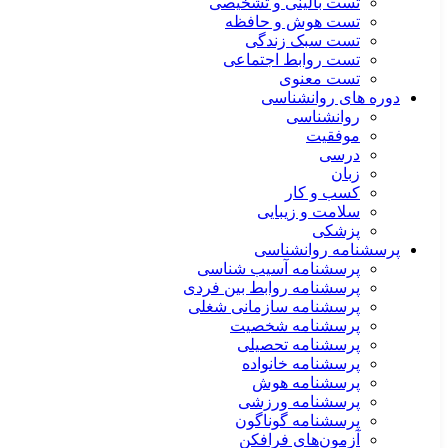
تست بالینی و تشخیصی
تست هوش و حافظه
تست سبک زندگی
تست روابط اجتماعی
تست معنوی
دوره های روانشناسی
روانشناسی
موفقیت
درسی
زبان
کسب و کار
سلامت و زیبایی
پزشکی
پرسشنامه روانشناسی
پرسشنامه آسیب شناسی
پرسشنامه روابط بین فردی
پرسشنامه سازمانی شغلی
پرسشنامه شخصیت
پرسشنامه تحصیلی
پرسشنامه خانواده
پرسشنامه هوش
پرسشنامه ورزشی
پرسشنامه گوناگون
آزمون‌های فرافکن