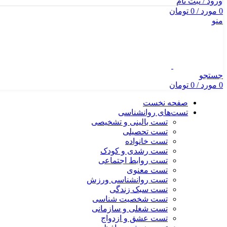
ورود / ثبت نام
0
مورد
/
0
تومان
منو
جستجو
0
مورد
/
0
تومان
صفحه نخست
تست‌های روانشناسی
تست بالینی و تشخیصی
تست تحصیلی
تست خانواده
تست رشدی و کودک
تست روابط اجتماعی
تست معنوی
تست روانشناسی ورزش
تست سبک زندگی
تست شخصیت شناسی
تست شغلی و سازمانی
تست عشق و ازدواج