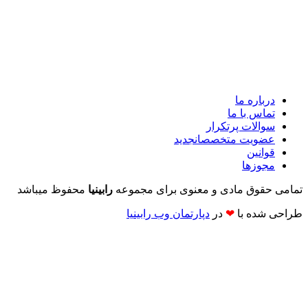
درباره ما
تماس با ما
سوالات پرتکرار
عضویت متخصصان
جدید
قوانین
مجوزها
تمامی حقوق مادی و معنوی برای مجموعه
رابینیا
محفوظ میباشد
طراحی شده با
❤
در
دپارتمان وب رابینیا​​