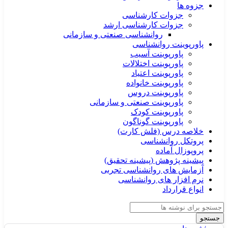
جزوه ها
جزوات کارشناسی
جزوات کارشناسی ارشد
روانشناسی صنعتی و سازمانی
پاورپوینت روانشناسی
پاورپوینت آسیب
پاورپوینت اختلالات
پاورپوینت اعتیاد
پاورپوینت خانواده
پاورپوینت دروس
پاورپوینت صنعتی و سازمانی
پاورپوینت کودک
پاورپوینت گوناگون
خلاصه درس (فلش کارت)
پروتکل روانشناسی
پروپوزال آماده
پیشینه پژوهش (پیشینه تحقیق)
آزمایش های روانشناسی تجربی
نرم افزار های روانشناسی
انواع قرارداد
جستجو