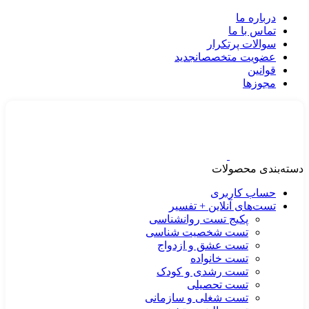
درباره ما
تماس با ما
سوالات پرتکرار
عضویت متخصصان
جدید
قوانین
مجوزها
دسته‌بندی محصولات
حساب کاربری
تست‌های آنلاین + تفسیر
پکیج تست روانشناسی
تست شخصیت شناسی
تست عشق و ازدواج
تست خانواده
تست رشدی و کودک
تست تحصیلی
تست شغلی و سازمانی