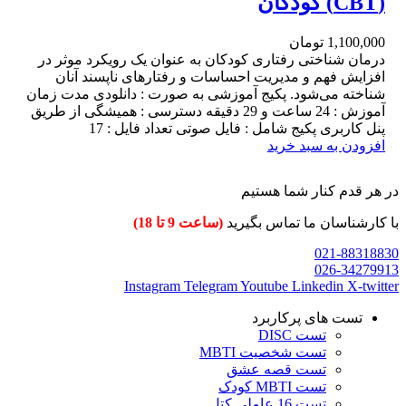
(CBT) کودکان
1,100,000
تومان
درمان شناختی رفتاری کودکان به عنوان یک رویکرد موثر در
افزایش فهم و مدیریت احساسات و رفتارهای ناپسند آنان
شناخته می‌شود. پکیج آموزشی به صورت : دانلودی مدت زمان
آموزش : 24 ساعت و 29 دقیقه دسترسی : همیشگی از طریق
پنل کاربری پکیج شامل : فایل صوتی تعداد فایل : 17
افزودن به سبد خرید
در هر قدم کنار شما هستیم
با کارشناسان ما تماس بگیرید
(ساعت 9 تا 18)
021-88318830
026-34279913
Instagram
Telegram
Youtube
Linkedin
X-twitter
تست های پرکاربرد
تست DISC
تست شخصیت MBTI
تست قصه عشق
تست MBTI کودک
تست 16 عاملی کتل