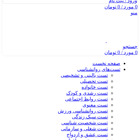
ورود / ثبت نام
0
مورد
/
0
تومان
منو
جستجو
0
مورد
/
0
تومان
صفحه نخست
تست‌های روانشناسی
تست بالینی و تشخیصی
تست تحصیلی
تست خانواده
تست رشدی و کودک
تست روابط اجتماعی
تست معنوی
تست روانشناسی ورزش
تست سبک زندگی
تست شخصیت شناسی
تست شغلی و سازمانی
تست عشق و ازدواج