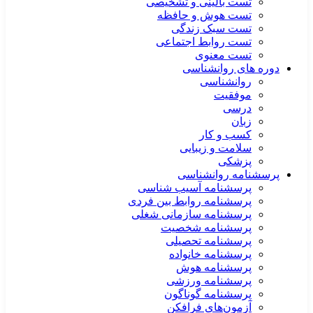
تست بالینی و تشخیصی
تست هوش و حافظه
تست سبک زندگی
تست روابط اجتماعی
تست معنوی
دوره های روانشناسی
روانشناسی
موفقیت
درسی
زبان
کسب و کار
سلامت و زیبایی
پزشکی
پرسشنامه روانشناسی
پرسشنامه آسیب شناسی
پرسشنامه روابط بین فردی
پرسشنامه سازمانی شغلی
پرسشنامه شخصیت
پرسشنامه تحصیلی
پرسشنامه خانواده
پرسشنامه هوش
پرسشنامه ورزشی
پرسشنامه گوناگون
آزمون‌های فرافکن