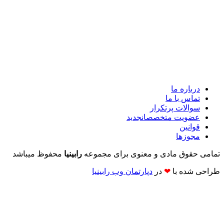
درباره ما
تماس با ما
سوالات پرتکرار
عضویت متخصصان
جدید
قوانین
مجوزها
تمامی حقوق مادی و معنوی برای مجموعه
رابینیا
محفوظ میباشد
طراحی شده با
❤
در
دپارتمان وب رابینیا​​