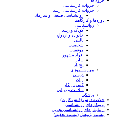
جزوه ها
جزوات کارشناسی
جزوات کارشناسی ارشد
روانشناسی صنعتی و سازمانی
دوره‌ها و کارگاه‌ها
روانشناسی
کودک و رشد
خانواده و ازدواج
بالینی
شخصیت
موفقیت
افراد مشهور
سایر
اعتیاد
مهارت آموزی
درسی
زبان
کسب و کار
سلامت و زیبایی
پزشکی
خلاصه درس (فلش کارت)
پروتکل‌های روانشناسی
آزمایش های روانشناسی تجربی
پیشینه پژوهش (پیشینه تحقیق)