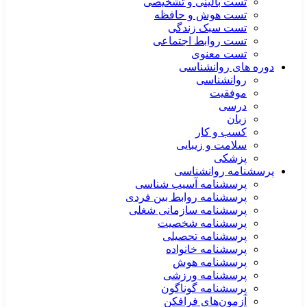
تست بالینی و تشخیصی
تست هوش و حافظه
تست سبک زندگی
تست روابط اجتماعی
تست معنوی
دوره های روانشناسی
روانشناسی
موفقیت
درسی
زبان
کسب و کار
سلامت و زیبایی
پزشکی
پرسشنامه روانشناسی
پرسشنامه آسیب شناسی
پرسشنامه روابط بین فردی
پرسشنامه سازمانی شغلی
پرسشنامه شخصیت
پرسشنامه تحصیلی
پرسشنامه خانواده
پرسشنامه هوش
پرسشنامه ورزشی
پرسشنامه گوناگون
آزمون‌های فرافکن