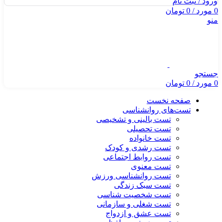
ورود / ثبت نام
0
مورد
/
0
تومان
منو
جستجو
0
مورد
/
0
تومان
صفحه نخست
تست‌های روانشناسی
تست بالینی و تشخیصی
تست تحصیلی
تست خانواده
تست رشدی و کودک
تست روابط اجتماعی
تست معنوی
تست روانشناسی ورزش
تست سبک زندگی
تست شخصیت شناسی
تست شغلی و سازمانی
تست عشق و ازدواج