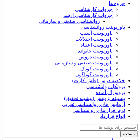
جزوه ها
جزوات کارشناسی
جزوات کارشناسی ارشد
روانشناسی صنعتی و سازمانی
پاورپوینت روانشناسی
پاورپوینت آسیب
پاورپوینت اختلالات
پاورپوینت اعتیاد
پاورپوینت خانواده
پاورپوینت دروس
پاورپوینت صنعتی و سازمانی
پاورپوینت کودک
پاورپوینت گوناگون
خلاصه درس (فلش کارت)
پروتکل روانشناسی
پروپوزال آماده
پیشینه پژوهش (پیشینه تحقیق)
آزمایش های روانشناسی تجربی
نرم افزار های روانشناسی
انواع قرارداد
جستجو