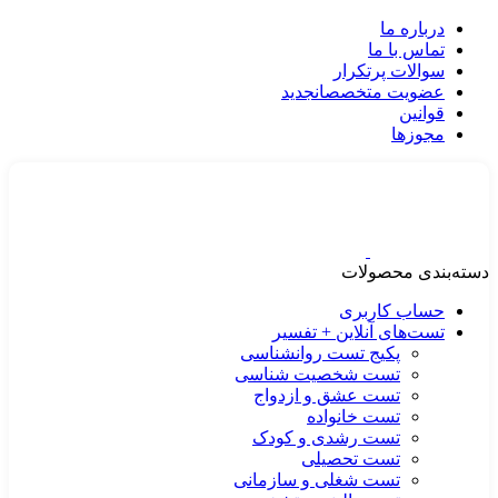
درباره ما
تماس با ما
سوالات پرتکرار
عضویت متخصصان
جدید
قوانین
مجوزها
دسته‌بندی محصولات
حساب کاربری
تست‌های آنلاین + تفسیر
پکیج تست روانشناسی
تست شخصیت شناسی
تست عشق و ازدواج
تست خانواده
تست رشدی و کودک
تست تحصیلی
تست شغلی و سازمانی