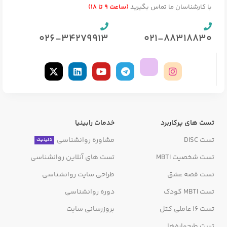
با کارشناسان ما تماس بگیرید
(ساعت 9 تا 18)
026-34279913
021-88318830
تست های پرکاربرد
خدمات رابینیا
تست DISC
مشاوره روانشناسی
کلینیک
تست شخصیت MBTI
تست های آنلاین روانشناسی
تست قصه عشق
طراحی سایت روانشناسی
تست MBTI کودک
دوره روانشناسی
تست 16 عاملی کتل
بروزرسانی سایت
تست طرحواره‌ها