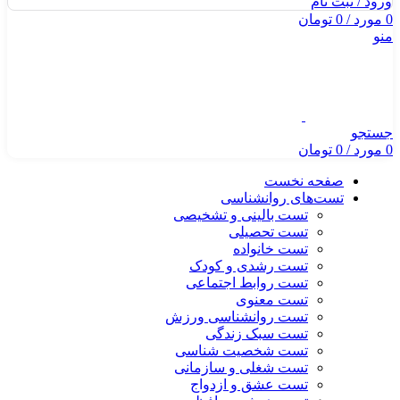
ورود / ثبت نام
0
مورد
/
0
تومان
منو
جستجو
0
مورد
/
0
تومان
صفحه نخست
تست‌های روانشناسی
تست بالینی و تشخیصی
تست تحصیلی
تست خانواده
تست رشدی و کودک
تست روابط اجتماعی
تست معنوی
تست روانشناسی ورزش
تست سبک زندگی
تست شخصیت شناسی
تست شغلی و سازمانی
تست عشق و ازدواج