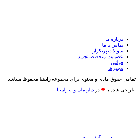
درباره ما
تماس با ما
سوالات پرتکرار
عضویت متخصصان
جدید
قوانین
مجوزها
تمامی حقوق مادی و معنوی برای مجموعه
رابینیا
محفوظ میباشد
طراحی شده با
❤
در
دپارتمان وب رابینیا​​