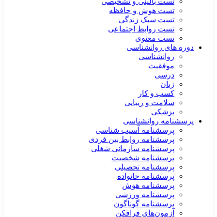
تست بالینی و تشخیصی
تست هوش و حافظه
تست سبک زندگی
تست روابط اجتماعی
تست معنوی
دوره های روانشناسی
روانشناسی
موفقیت
درسی
زبان
کسب و کار
سلامت و زیبایی
پزشکی
پرسشنامه روانشناسی
پرسشنامه آسیب شناسی
پرسشنامه روابط بین فردی
پرسشنامه سازمانی شغلی
پرسشنامه شخصیت
پرسشنامه تحصیلی
پرسشنامه خانواده
پرسشنامه هوش
پرسشنامه ورزشی
پرسشنامه گوناگون
آزمون‌های فرافکن