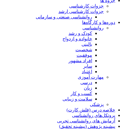
جزوه ها
جزوات کارشناسی
جزوات کارشناسی ارشد
روانشناسی صنعتی و سازمانی
دوره‌ها و کارگاه‌ها
روانشناسی
کودک و رشد
خانواده و ازدواج
بالینی
شخصیت
موفقیت
افراد مشهور
سایر
اعتیاد
مهارت آموزی
درسی
زبان
کسب و کار
سلامت و زیبایی
پزشکی
خلاصه درس (فلش کارت)
پروتکل‌های روانشناسی
آزمایش های روانشناسی تجربی
پیشینه پژوهش (پیشینه تحقیق)