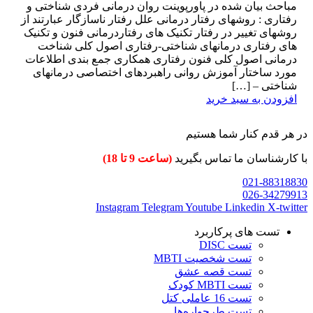
مباحث بیان شده در پاورپوینت روان درمانی فردی شناختی و
رفتاری : روشهای رفتار درمانی علل رفتار ناسازگار عبارتند از
روشهای تغییر در رفتار تکنیک های رفتاردرمانی فنون و تکنیک
های رفتاری درمانهای شناختی-رفتاری اصول کلی شناخت
درمانی اصول کلی فنون رفتاری همکاری جمع بندی اطلاعات
مورد ساختار آموزش روانی راهبردهای اختصاصی درمانهای
شناختی – […]
افزودن به سبد خرید
در هر قدم کنار شما هستیم
با کارشناسان ما تماس بگیرید
(ساعت 9 تا 18)
021-88318830
026-34279913
Instagram
Telegram
Youtube
Linkedin
X-twitter
تست های پرکاربرد
تست DISC
تست شخصیت MBTI
تست قصه عشق
تست MBTI کودک
تست 16 عاملی کتل
تست طرحواره‌ها