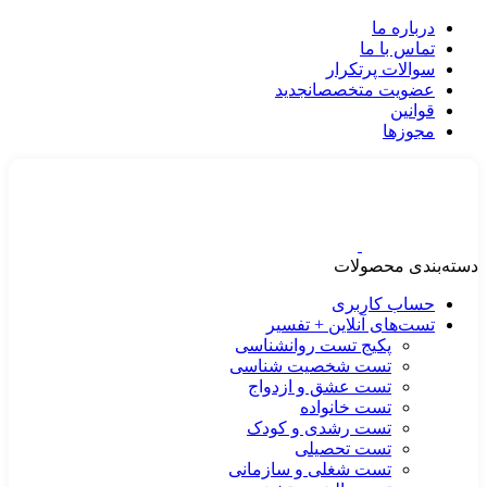
درباره ما
تماس با ما
سوالات پرتکرار
عضویت متخصصان
جدید
قوانین
مجوزها
دسته‌بندی محصولات
حساب کاربری
تست‌های آنلاین + تفسیر
پکیج تست روانشناسی
تست شخصیت شناسی
تست عشق و ازدواج
تست خانواده
تست رشدی و کودک
تست تحصیلی
تست شغلی و سازمانی