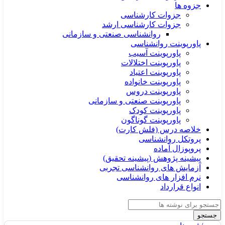
جزوه ها
جزوات کارشناسی
جزوات کارشناسی ارشد
روانشناسی صنعتی و سازمانی
پاورپوینت روانشناسی
پاورپوینت آسیب
پاورپوینت اختلالات
پاورپوینت اعتیاد
پاورپوینت خانواده
پاورپوینت دروس
پاورپوینت صنعتی و سازمانی
پاورپوینت کودک
پاورپوینت گوناگون
خلاصه درس (فلش کارت)
پروتکل روانشناسی
پروپوزال آماده
پیشینه پژوهش (پیشینه تحقیق)
آزمایش های روانشناسی تجربی
نرم افزار های روانشناسی
انواع قرارداد
جستجو