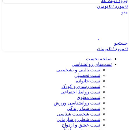
ورود / ثبت نام
0
مورد
/
0
تومان
منو
جستجو
0
مورد
/
0
تومان
صفحه نخست
تست‌های روانشناسی
تست بالینی و تشخیصی
تست تحصیلی
تست خانواده
تست رشدی و کودک
تست روابط اجتماعی
تست معنوی
تست روانشناسی ورزش
تست سبک زندگی
تست شخصیت شناسی
تست شغلی و سازمانی
تست عشق و ازدواج