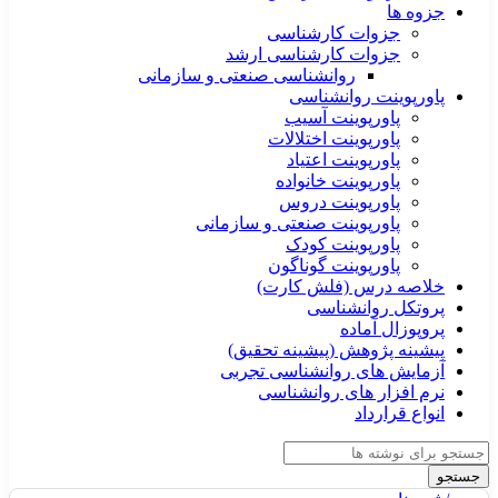
جزوه ها
جزوات کارشناسی
جزوات کارشناسی ارشد
روانشناسی صنعتی و سازمانی
پاورپوینت روانشناسی
پاورپوینت آسیب
پاورپوینت اختلالات
پاورپوینت اعتیاد
پاورپوینت خانواده
پاورپوینت دروس
پاورپوینت صنعتی و سازمانی
پاورپوینت کودک
پاورپوینت گوناگون
خلاصه درس (فلش کارت)
پروتکل روانشناسی
پروپوزال آماده
پیشینه پژوهش (پیشینه تحقیق)
آزمایش های روانشناسی تجربی
نرم افزار های روانشناسی
انواع قرارداد
جستجو