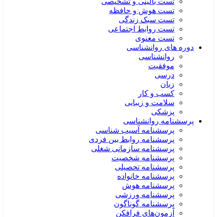
تست بالینی و تشخیصی
تست هوش و حافظه
تست سبک زندگی
تست روابط اجتماعی
تست معنوی
دوره های روانشناسی
روانشناسی
موفقیت
درسی
زبان
کسب و کار
سلامت و زیبایی
پزشکی
پرسشنامه روانشناسی
پرسشنامه آسیب شناسی
پرسشنامه روابط بین فردی
پرسشنامه سازمانی شغلی
پرسشنامه شخصیت
پرسشنامه تحصیلی
پرسشنامه خانواده
پرسشنامه هوش
پرسشنامه ورزشی
پرسشنامه گوناگون
آزمون‌های فرافکن