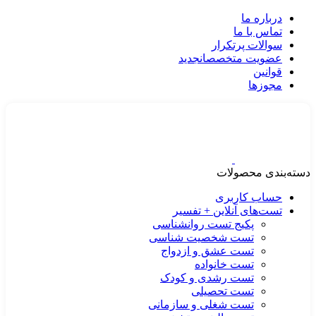
درباره ما
تماس با ما
سوالات پرتکرار
عضویت متخصصان
جدید
قوانین
مجوزها
دسته‌بندی محصولات
حساب کاربری
تست‌های آنلاین + تفسیر
پکیج تست روانشناسی
تست شخصیت شناسی
تست عشق و ازدواج
تست خانواده
تست رشدی و کودک
تست تحصیلی
تست شغلی و سازمانی