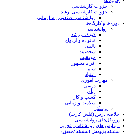
جزوه ها
جزوات کارشناسی
جزوات کارشناسی ارشد
روانشناسی صنعتی و سازمانی
دوره‌ها و کارگاه‌ها
روانشناسی
کودک و رشد
خانواده و ازدواج
بالینی
شخصیت
موفقیت
افراد مشهور
سایر
اعتیاد
مهارت آموزی
درسی
زبان
کسب و کار
سلامت و زیبایی
پزشکی
خلاصه درس (فلش کارت)
پروتکل‌های روانشناسی
آزمایش های روانشناسی تجربی
پیشینه پژوهش (پیشینه تحقیق)