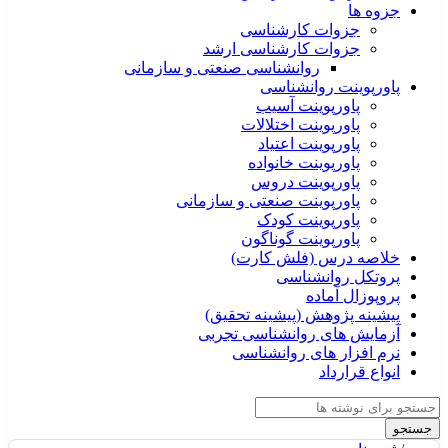
جزوه ها
جزوات کارشناسی
جزوات کارشناسی ارشد
روانشناسی صنعتی و سازمانی
پاورپوینت روانشناسی
پاورپوینت آسیب
پاورپوینت اختلالات
پاورپوینت اعتیاد
پاورپوینت خانواده
پاورپوینت دروس
پاورپوینت صنعتی و سازمانی
پاورپوینت کودک
پاورپوینت گوناگون
خلاصه درس (فلش کارت)
پروتکل روانشناسی
پروپوزال آماده
پیشینه پژوهش (پیشینه تحقیق)
آزمایش های روانشناسی تجربی
نرم افزار های روانشناسی
انواع قرارداد
جستجو