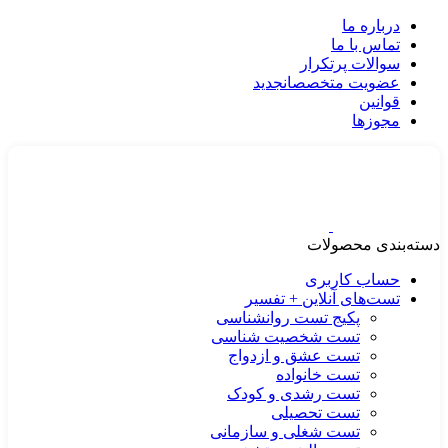
درباره ما
تماس با ما
سوالات پرتکرار
عضویت متخصصان
جدید
قوانین
مجوزها
دسته‌بندی محصولات
حساب کاربری
تست‌های آنلاین + تفسیر
پکیج تست روانشناسی
تست شخصیت شناسی
تست عشق و ازدواج
تست خانواده
تست رشدی و کودک
تست تحصیلی
تست شغلی و سازمانی