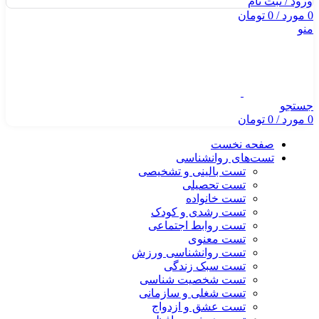
ورود / ثبت نام
0
مورد
/
0
تومان
منو
جستجو
0
مورد
/
0
تومان
صفحه نخست
تست‌های روانشناسی
تست بالینی و تشخیصی
تست تحصیلی
تست خانواده
تست رشدی و کودک
تست روابط اجتماعی
تست معنوی
تست روانشناسی ورزش
تست سبک زندگی
تست شخصیت شناسی
تست شغلی و سازمانی
تست عشق و ازدواج