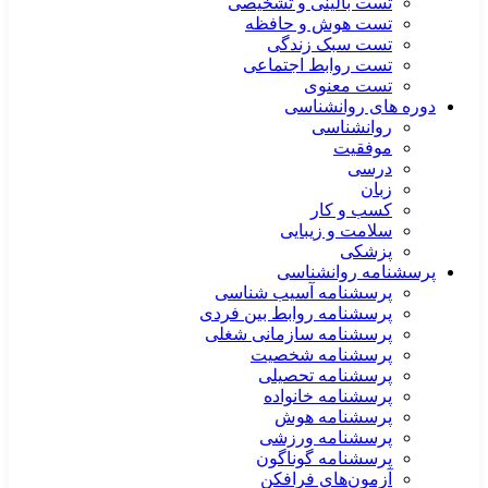
تست بالینی و تشخیصی
تست هوش و حافظه
تست سبک زندگی
تست روابط اجتماعی
تست معنوی
دوره های روانشناسی
روانشناسی
موفقیت
درسی
زبان
کسب و کار
سلامت و زیبایی
پزشکی
پرسشنامه روانشناسی
پرسشنامه آسیب شناسی
پرسشنامه روابط بین فردی
پرسشنامه سازمانی شغلی
پرسشنامه شخصیت
پرسشنامه تحصیلی
پرسشنامه خانواده
پرسشنامه هوش
پرسشنامه ورزشی
پرسشنامه گوناگون
آزمون‌های فرافکن