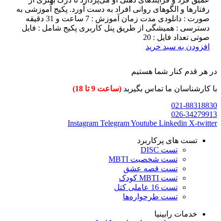
رفتارها و الگوهای روانی افراد به دست آورد. پکیج آموزشی به
صورت : دانلودی مدت زمان آموزش : 7 ساعت و 31 دقیقه
دسترسی : همیشگی از طریق پنل کاربری پکیج شامل : فایل
صوتی تعداد فایل : 20
افزودن به سبد خرید
در هر قدم کنار شما هستیم
با کارشناسان ما تماس بگیرید
(ساعت 9 تا 18)
021-88318830
026-34279913
Instagram
Telegram
Youtube
Linkedin
X-twitter
تست های پرکاربرد
تست DISC
تست شخصیت MBTI
تست قصه عشق
تست MBTI کودک
تست 16 عاملی کتل
تست طرحواره‌ها
خدمات رابینیا