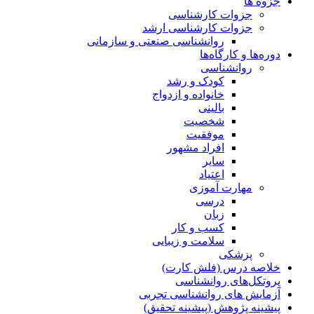
جزوه ها
جزوات کارشناسی
جزوات کارشناسی ارشد
روانشناسی صنعتی و سازمانی
دوره‌ها و کارگاه‌ها
روانشناسی
کودک و رشد
خانواده و ازدواج
بالینی
شخصیت
موفقیت
افراد مشهور
سایر
اعتیاد
مهارت آموزی
درسی
زبان
کسب و کار
سلامت و زیبایی
پزشکی
خلاصه درس (فلش کارت)
پروتکل‌های روانشناسی
آزمایش های روانشناسی تجربی
پیشینه پژوهش (پیشینه تحقیق)