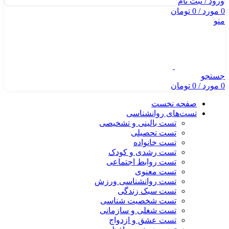
ورود / ثبت نام
0
مورد
/
0
تومان
منو
جستجو
0
مورد
/
0
تومان
صفحه نخست
تست‌های روانشناسی
تست بالینی و تشخیصی
تست تحصیلی
تست خانواده
تست رشدی و کودک
تست روابط اجتماعی
تست معنوی
تست روانشناسی ورزش
تست سبک زندگی
تست شخصیت شناسی
تست شغلی و سازمانی
تست عشق و ازدواج