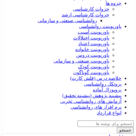
جزوه ها
جزوات کارشناسی
جزوات کارشناسی ارشد
روانشناسی صنعتی و سازمانی
پاورپوینت روانشناسی
پاورپوینت آسیب
پاورپوینت اختلالات
پاورپوینت اعتیاد
پاورپوینت خانواده
پاورپوینت دروس
پاورپوینت صنعتی و سازمانی
پاورپوینت کودک
پاورپوینت گوناگون
خلاصه درس (فلش کارت)
پروتکل روانشناسی
پروپوزال آماده
پیشینه پژوهش (پیشینه تحقیق)
آزمایش های روانشناسی تجربی
نرم افزار های روانشناسی
انواع قرارداد
جستجو