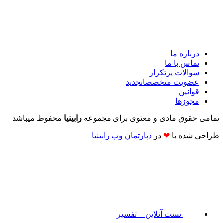
درباره ما
تماس با ما
سوالات پرتکرار
عضویت متخصصان
جدید
قوانین
مجوزها
تمامی حقوق مادی و معنوی برای مجموعه
رابینیا
محفوظ میباشد
طراحی شده با
❤
در
دپارتمان وب رابینیا​​
تست آنلاین + تفسیر