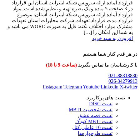
قرارداد آماده ارائه سرویس شبکه اینترانت استان این قرارداد
در 3 صفحه، 5 ماده و یک بصره تهیه و تنظیم شده است. مواد
قرارداد آماده ارائه سرویس شبکه اینترانت استان: موضوع
قرارداد مدت قرارداد تعهدات شرکت مخابرات استان تعهدات
مشترک موارد اختلاف نکته: فایل به صورت WORD می باشد و
به شما این امکان را […]
افزودن به سبد خرید
در هر قدم کنار شما هستیم
با کارشناسان ما تماس بگیرید
(ساعت 9 تا 18)
021-88318830
026-34279913
Instagram
Telegram
Youtube
Linkedin
X-twitter
تست های پرکاربرد
تست DISC
تست شخصیت MBTI
تست قصه عشق
تست MBTI کودک
تست 16 عاملی کتل
تست طرحواره‌ها