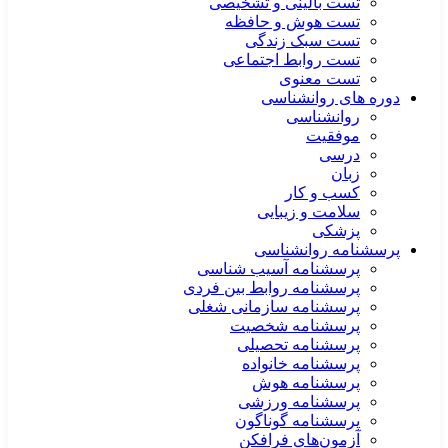
تست بالینی و تشخیصی
تست هوش و حافظه
تست سبک زندگی
تست روابط اجتماعی
تست معنوی
دوره های روانشناسی
روانشناسی
موفقیت
درسی
زبان
کسب و کار
سلامت و زیبایی
پزشکی
پرسشنامه روانشناسی
پرسشنامه آسیب شناسی
پرسشنامه روابط بین فردی
پرسشنامه سازمانی شغلی
پرسشنامه شخصیت
پرسشنامه تحصیلی
پرسشنامه خانواده
پرسشنامه هوش
پرسشنامه ورزشی
پرسشنامه گوناگون
آزمون‌های فرافکن