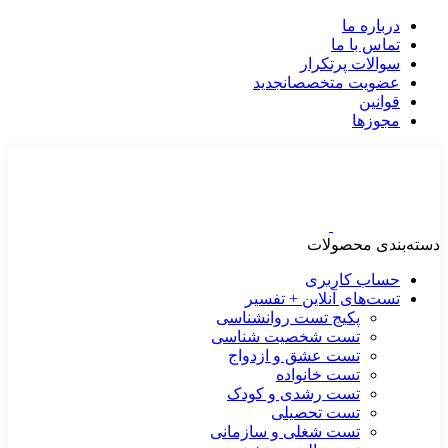
درباره ما
تماس با ما
سوالات پرتکرار
عضویت متخصصان
جدید
قوانین
مجوزها
دسته‌بندی محصولات
حساب کاربری
تست‌های آنلاین + تفسیر
پکیج تست روانشناسی
تست شخصیت شناسی
تست عشق و ازدواج
تست خانواده
تست رشدی و کودک
تست تحصیلی
تست شغلی و سازمانی