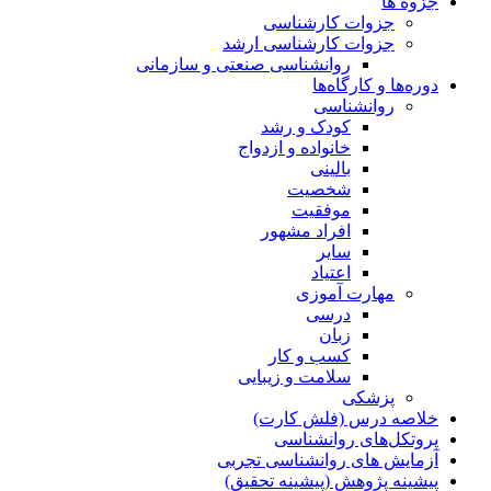
جزوه ها
جزوات کارشناسی
جزوات کارشناسی ارشد
روانشناسی صنعتی و سازمانی
دوره‌ها و کارگاه‌ها
روانشناسی
کودک و رشد
خانواده و ازدواج
بالینی
شخصیت
موفقیت
افراد مشهور
سایر
اعتیاد
مهارت آموزی
درسی
زبان
کسب و کار
سلامت و زیبایی
پزشکی
خلاصه درس (فلش کارت)
پروتکل‌های روانشناسی
آزمایش های روانشناسی تجربی
پیشینه پژوهش (پیشینه تحقیق)