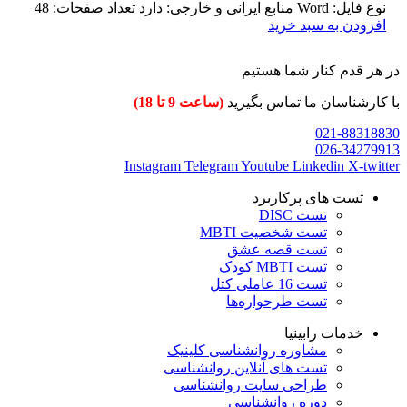
نوع فایل: Word منابع ایرانی و خارجی: دارد تعداد صفحات: 48
افزودن به سبد خرید
در هر قدم کنار شما هستیم
با کارشناسان ما تماس بگیرید
(ساعت 9 تا 18)
021-88318830
026-34279913
Instagram
Telegram
Youtube
Linkedin
X-twitter
تست های پرکاربرد
تست DISC
تست شخصیت MBTI
تست قصه عشق
تست MBTI کودک
تست 16 عاملی کتل
تست طرحواره‌ها
خدمات رابینیا
مشاوره روانشناسی
کلینیک
تست های آنلاین روانشناسی
طراحی سایت روانشناسی
دوره روانشناسی