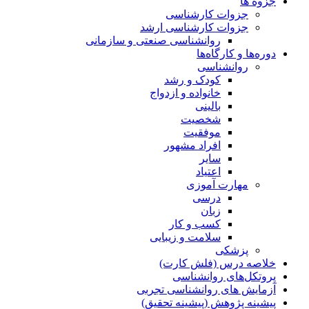
جزوه ها
جزوات کارشناسی
جزوات کارشناسی ارشد
روانشناسی صنعتی و سازمانی
دوره‌ها و کارگاه‌ها
روانشناسی
کودک و رشد
خانواده و ازدواج
بالینی
شخصیت
موفقیت
افراد مشهور
سایر
اعتیاد
مهارت آموزی
درسی
زبان
کسب و کار
سلامت و زیبایی
پزشکی
خلاصه درس (فلش کارت)
پروتکل‌های روانشناسی
آزمایش های روانشناسی تجربی
پیشینه پژوهش (پیشینه تحقیق)