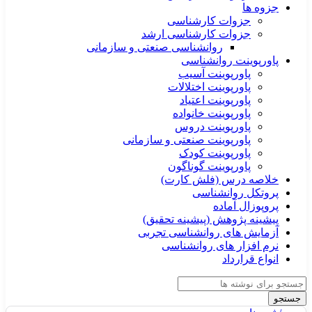
جزوه ها
جزوات کارشناسی
جزوات کارشناسی ارشد
روانشناسی صنعتی و سازمانی
پاورپوینت روانشناسی
پاورپوینت آسیب
پاورپوینت اختلالات
پاورپوینت اعتیاد
پاورپوینت خانواده
پاورپوینت دروس
پاورپوینت صنعتی و سازمانی
پاورپوینت کودک
پاورپوینت گوناگون
خلاصه درس (فلش کارت)
پروتکل روانشناسی
پروپوزال آماده
پیشینه پژوهش (پیشینه تحقیق)
آزمایش های روانشناسی تجربی
نرم افزار های روانشناسی
انواع قرارداد
جستجو