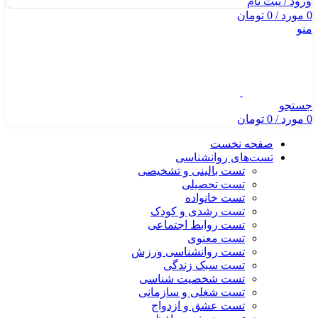
ورود / ثبت نام
0
مورد
/
0
تومان
منو
جستجو
0
مورد
/
0
تومان
صفحه نخست
تست‌های روانشناسی
تست بالینی و تشخیصی
تست تحصیلی
تست خانواده
تست رشدی و کودک
تست روابط اجتماعی
تست معنوی
تست روانشناسی ورزش
تست سبک زندگی
تست شخصیت شناسی
تست شغلی و سازمانی
تست عشق و ازدواج