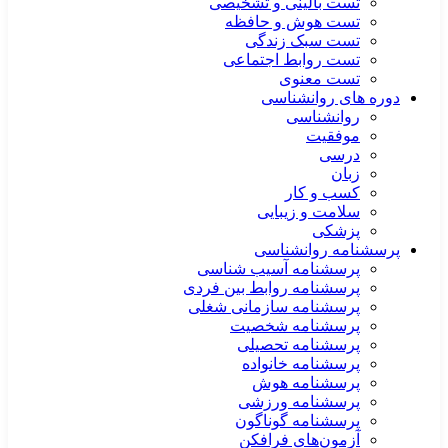
تست بالینی و تشخیصی
تست هوش و حافظه
تست سبک زندگی
تست روابط اجتماعی
تست معنوی
دوره های روانشناسی
روانشناسی
موفقیت
درسی
زبان
کسب و کار
سلامت و زیبایی
پزشکی
پرسشنامه روانشناسی
پرسشنامه آسیب شناسی
پرسشنامه روابط بین فردی
پرسشنامه سازمانی شغلی
پرسشنامه شخصیت
پرسشنامه تحصیلی
پرسشنامه خانواده
پرسشنامه هوش
پرسشنامه ورزشی
پرسشنامه گوناگون
آزمون‌های فرافکن