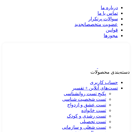
درباره ما
تماس با ما
سوالات پرتکرار
عضویت متخصصان
جدید
قوانین
مجوزها
دسته‌بندی محصولات
حساب کاربری
تست‌های آنلاین + تفسیر
پکیج تست روانشناسی
تست شخصیت شناسی
تست عشق و ازدواج
تست خانواده
تست رشدی و کودک
تست تحصیلی
تست شغلی و سازمانی