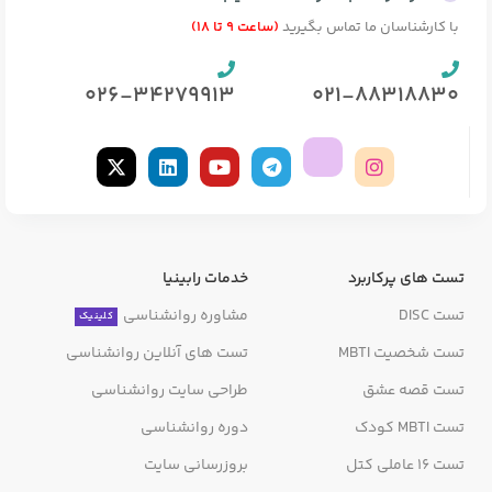
با کارشناسان ما تماس بگیرید
(ساعت 9 تا 18)
026-34279913
021-88318830
تست های پرکاربرد
خدمات رابینیا
تست DISC
مشاوره روانشناسی
کلینیک
تست شخصیت MBTI
تست های آنلاین روانشناسی
تست قصه عشق
طراحی سایت روانشناسی
تست MBTI کودک
دوره روانشناسی
تست 16 عاملی کتل
بروزرسانی سایت