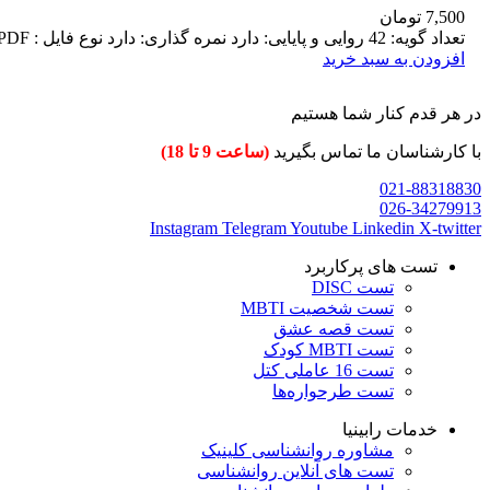
7,500
تومان
تعداد گویه: 42 روایی و پایایی: دارد نمره گذاری: دارد نوع فایل : Word , PDF همراه با مقاله مرتبط
افزودن به سبد خرید
در هر قدم کنار شما هستیم
با کارشناسان ما تماس بگیرید
(ساعت 9 تا 18)
021-88318830
026-34279913
Instagram
Telegram
Youtube
Linkedin
X-twitter
تست های پرکاربرد
تست DISC
تست شخصیت MBTI
تست قصه عشق
تست MBTI کودک
تست 16 عاملی کتل
تست طرحواره‌ها
خدمات رابینیا
مشاوره روانشناسی
کلینیک
تست های آنلاین روانشناسی