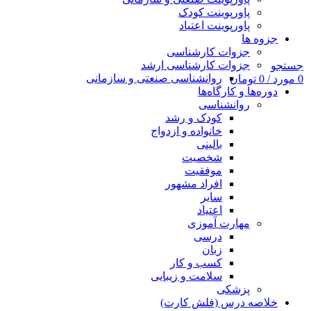
پاورپوینت کودک
پاورپوینت اعتیاد
جزوه ها
جزوات کارشناسی
جزوات کارشناسی ارشد
جستجو
روانشناسی صنعتی و سازمانی
0
مورد
/
0
تومان
دوره‌ها و کارگاه‌ها
روانشناسی
کودک و رشد
خانواده و ازدواج
بالینی
شخصیت
موفقیت
افراد مشهور
سایر
اعتیاد
مهارت آموزی
درسی
زبان
کسب و کار
سلامت و زیبایی
پزشکی
خلاصه درس (فلش کارت)