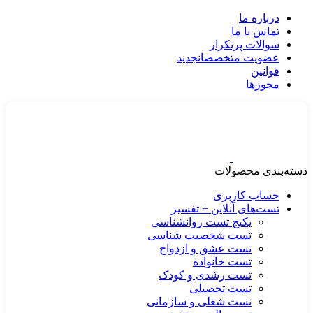
درباره ما
تماس با ما
سوالات پرتکرار
عضویت متخصصان
جدید
قوانین
مجوزها
دسته‌بندی محصولات
حساب کاربری
تست‌های آنلاین + تفسیر
پکیج تست روانشناسی
تست شخصیت شناسی
تست عشق و ازدواج
تست خانواده
تست رشدی و کودک
تست تحصیلی
تست شغلی و سازمانی