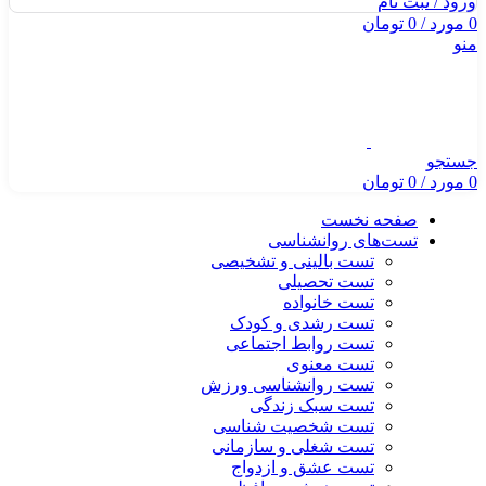
ورود / ثبت نام
0
مورد
/
0
تومان
منو
جستجو
0
مورد
/
0
تومان
صفحه نخست
تست‌های روانشناسی
تست بالینی و تشخیصی
تست تحصیلی
تست خانواده
تست رشدی و کودک
تست روابط اجتماعی
تست معنوی
تست روانشناسی ورزش
تست سبک زندگی
تست شخصیت شناسی
تست شغلی و سازمانی
تست عشق و ازدواج