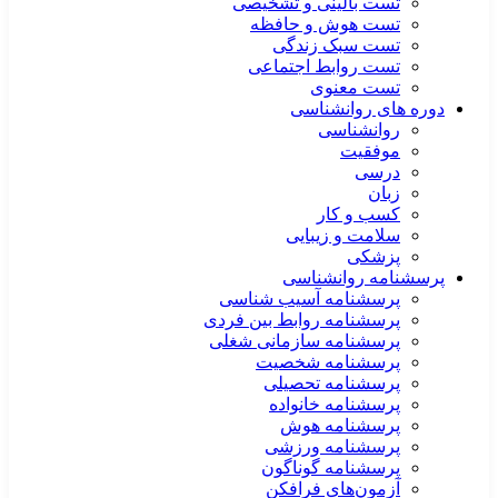
تست بالینی و تشخیصی
تست هوش و حافظه
تست سبک زندگی
تست روابط اجتماعی
تست معنوی
دوره های روانشناسی
روانشناسی
موفقیت
درسی
زبان
کسب و کار
سلامت و زیبایی
پزشکی
پرسشنامه روانشناسی
پرسشنامه آسیب شناسی
پرسشنامه روابط بین فردی
پرسشنامه سازمانی شغلی
پرسشنامه شخصیت
پرسشنامه تحصیلی
پرسشنامه خانواده
پرسشنامه هوش
پرسشنامه ورزشی
پرسشنامه گوناگون
آزمون‌های فرافکن