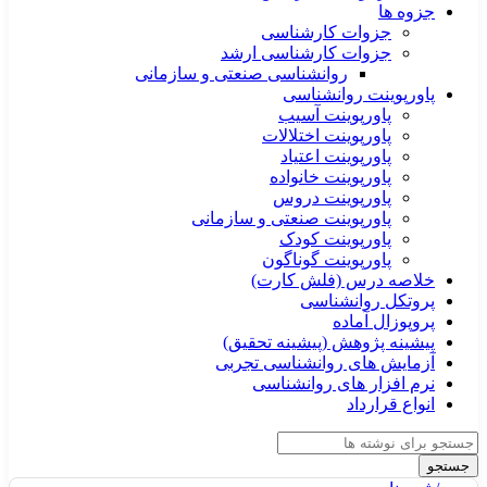
جزوه ها
جزوات کارشناسی
جزوات کارشناسی ارشد
روانشناسی صنعتی و سازمانی
پاورپوینت روانشناسی
پاورپوینت آسیب
پاورپوینت اختلالات
پاورپوینت اعتیاد
پاورپوینت خانواده
پاورپوینت دروس
پاورپوینت صنعتی و سازمانی
پاورپوینت کودک
پاورپوینت گوناگون
خلاصه درس (فلش کارت)
پروتکل روانشناسی
پروپوزال آماده
پیشینه پژوهش (پیشینه تحقیق)
آزمایش های روانشناسی تجربی
نرم افزار های روانشناسی
انواع قرارداد
جستجو