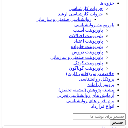
جزوه ها
جزوات کارشناسی
جزوات کارشناسی ارشد
روانشناسی صنعتی و سازمانی
پاورپوینت روانشناسی
پاورپوینت آسیب
پاورپوینت اختلالات
پاورپوینت اعتیاد
پاورپوینت خانواده
پاورپوینت دروس
پاورپوینت صنعتی و سازمانی
پاورپوینت کودک
پاورپوینت گوناگون
خلاصه درس (فلش کارت)
پروتکل روانشناسی
پروپوزال آماده
پیشینه پژوهش (پیشینه تحقیق)
آزمایش های روانشناسی تجربی
نرم افزار های روانشناسی
انواع قرارداد
جستجو