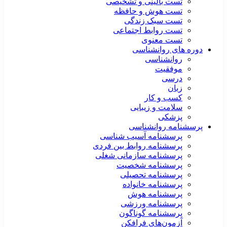
تست بالینی و تشخیصی
تست هوش و حافظه
تست سبک زندگی
تست روابط اجتماعی
تست معنوی
دوره های روانشناسی
روانشناسی
موفقیت
درسی
زبان
کسب و کار
سلامت و زیبایی
پزشکی
پرسشنامه روانشناسی
پرسشنامه آسیب شناسی
پرسشنامه روابط بین فردی
پرسشنامه سازمانی شغلی
پرسشنامه شخصیت
پرسشنامه تحصیلی
پرسشنامه خانواده
پرسشنامه هوش
پرسشنامه ورزشی
پرسشنامه گوناگون
آزمون‌های فرافکن