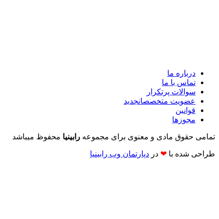
درباره ما
تماس با ما
سوالات پرتکرار
عضویت متخصصان
جدید
قوانین
مجوزها
تمامی حقوق مادی و معنوی برای مجموعه
رابینیا
محفوظ میباشد
طراحی شده با
❤
در
دپارتمان وب رابینیا​​