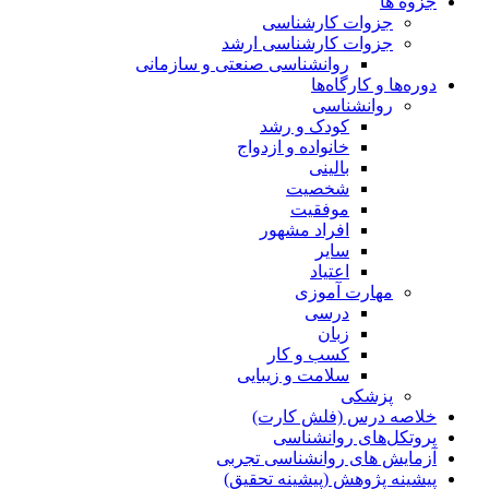
جزوه ها
جزوات کارشناسی
جزوات کارشناسی ارشد
روانشناسی صنعتی و سازمانی
دوره‌ها و کارگاه‌ها
روانشناسی
کودک و رشد
خانواده و ازدواج
بالینی
شخصیت
موفقیت
افراد مشهور
سایر
اعتیاد
مهارت آموزی
درسی
زبان
کسب و کار
سلامت و زیبایی
پزشکی
خلاصه درس (فلش کارت)
پروتکل‌های روانشناسی
آزمایش های روانشناسی تجربی
پیشینه پژوهش (پیشینه تحقیق)