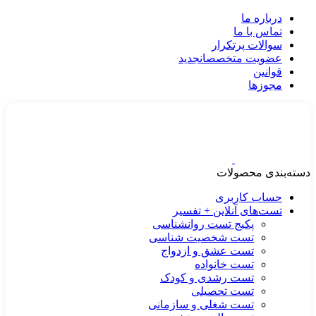
درباره ما
تماس با ما
سوالات پرتکرار
عضویت متخصصان
جدید
قوانین
مجوزها
دسته‌بندی محصولات
حساب کاربری
تست‌های آنلاین + تفسیر
پکیج تست روانشناسی
تست شخصیت شناسی
تست عشق و ازدواج
تست خانواده
تست رشدی و کودک
تست تحصیلی
تست شغلی و سازمانی