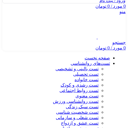
ورود / ثبت نام
0
مورد
/
0
تومان
منو
جستجو
0
مورد
/
0
تومان
صفحه نخست
تست‌های روانشناسی
تست بالینی و تشخیصی
تست تحصیلی
تست خانواده
تست رشدی و کودک
تست روابط اجتماعی
تست معنوی
تست روانشناسی ورزش
تست سبک زندگی
تست شخصیت شناسی
تست شغلی و سازمانی
تست عشق و ازدواج