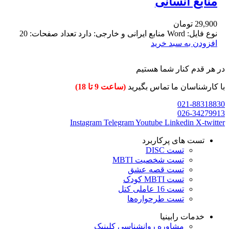
منابع انسانی
29,900
تومان
نوع فایل: Word منابع ایرانی و خارجی: دارد تعداد صفحات: 20
افزودن به سبد خرید
در هر قدم کنار شما هستیم
با کارشناسان ما تماس بگیرید
(ساعت 9 تا 18)
021-88318830
026-34279913
Instagram
Telegram
Youtube
Linkedin
X-twitter
تست های پرکاربرد
تست DISC
تست شخصیت MBTI
تست قصه عشق
تست MBTI کودک
تست 16 عاملی کتل
تست طرحواره‌ها
خدمات رابینیا
مشاوره روانشناسی
کلینیک