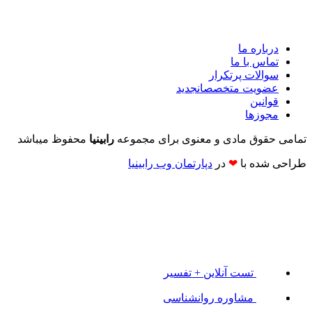
درباره ما
تماس با ما
سوالات پرتکرار
عضویت متخصصان
جدید
قوانین
مجوزها
تمامی حقوق مادی و معنوی برای مجموعه
رابینیا
محفوظ میباشد
طراحی شده با
❤
در
دپارتمان وب رابینیا​​
تست آنلاین + تفسیر
مشاوره روانشناسی