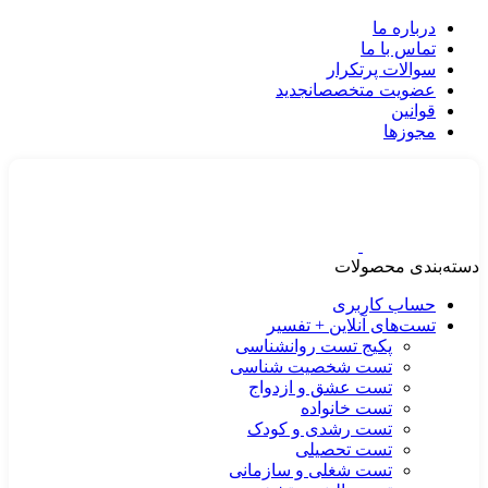
درباره ما
تماس با ما
سوالات پرتکرار
عضویت متخصصان
جدید
قوانین
مجوزها
دسته‌بندی محصولات
حساب کاربری
تست‌های آنلاین + تفسیر
پکیج تست روانشناسی
تست شخصیت شناسی
تست عشق و ازدواج
تست خانواده
تست رشدی و کودک
تست تحصیلی
تست شغلی و سازمانی