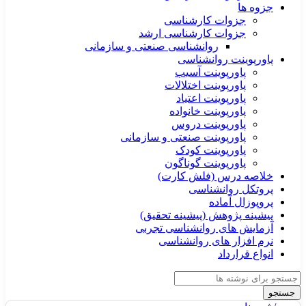
جزوه ها
جزوات کارشناسی
جزوات کارشناسی ارشد
روانشناسی صنعتی و سازمانی
پاورپوینت روانشناسی
پاورپوینت آسیب
پاورپوینت اختلالات
پاورپوینت اعتیاد
پاورپوینت خانواده
پاورپوینت دروس
پاورپوینت صنعتی و سازمانی
پاورپوینت کودک
پاورپوینت گوناگون
خلاصه درس (فلش کارت)
پروتکل روانشناسی
پروپوزال آماده
پیشینه پژوهش (پیشینه تحقیق)
آزمایش های روانشناسی تجربی
نرم افزار های روانشناسی
انواع قرارداد
جستجو