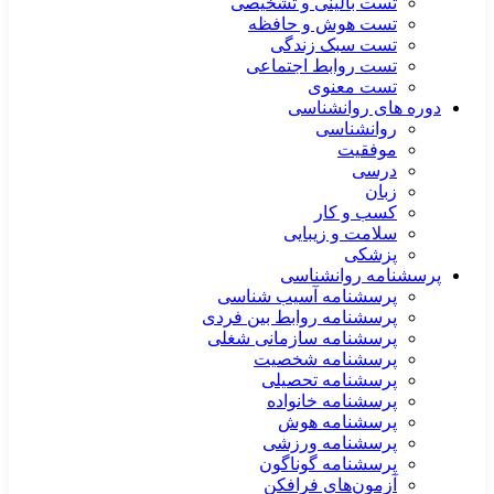
تست بالینی و تشخیصی
تست هوش و حافظه
تست سبک زندگی
تست روابط اجتماعی
تست معنوی
دوره های روانشناسی
روانشناسی
موفقیت
درسی
زبان
کسب و کار
سلامت و زیبایی
پزشکی
پرسشنامه روانشناسی
پرسشنامه آسیب شناسی
پرسشنامه روابط بین فردی
پرسشنامه سازمانی شغلی
پرسشنامه شخصیت
پرسشنامه تحصیلی
پرسشنامه خانواده
پرسشنامه هوش
پرسشنامه ورزشی
پرسشنامه گوناگون
آزمون‌های فرافکن