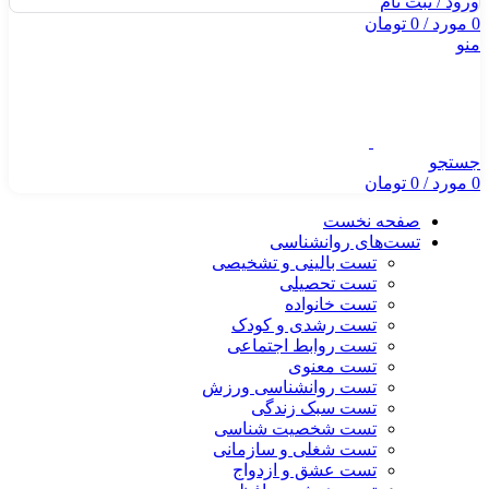
ورود / ثبت نام
0
مورد
/
0
تومان
منو
جستجو
0
مورد
/
0
تومان
صفحه نخست
تست‌های روانشناسی
تست بالینی و تشخیصی
تست تحصیلی
تست خانواده
تست رشدی و کودک
تست روابط اجتماعی
تست معنوی
تست روانشناسی ورزش
تست سبک زندگی
تست شخصیت شناسی
تست شغلی و سازمانی
تست عشق و ازدواج