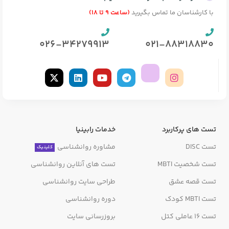
با کارشناسان ما تماس بگیرید
(ساعت 9 تا 18)
026-34279913
021-88318830
تست های پرکاربرد
خدمات رابینیا
تست DISC
مشاوره روانشناسی
کلینیک
تست شخصیت MBTI
تست های آنلاین روانشناسی
تست قصه عشق
طراحی سایت روانشناسی
تست MBTI کودک
دوره روانشناسی
تست 16 عاملی کتل
بروزرسانی سایت