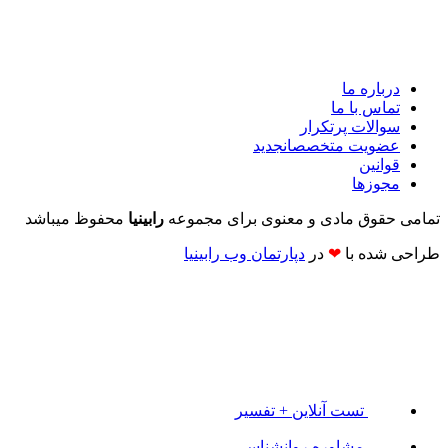
درباره ما
تماس با ما
سوالات پرتکرار
عضویت متخصصان
جدید
قوانین
مجوزها
تمامی حقوق مادی و معنوی برای مجموعه
رابینیا
محفوظ میباشد
طراحی شده با
❤
در
دپارتمان وب رابینیا​​
تست آنلاین + تفسیر
مشاوره روانشناسی