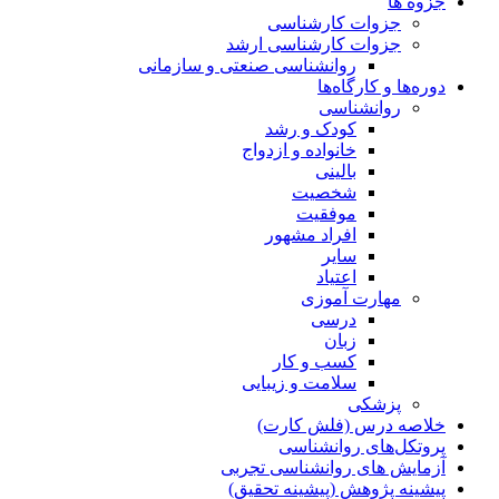
جزوه ها
جزوات کارشناسی
جزوات کارشناسی ارشد
روانشناسی صنعتی و سازمانی
دوره‌ها و کارگاه‌ها
روانشناسی
کودک و رشد
خانواده و ازدواج
بالینی
شخصیت
موفقیت
افراد مشهور
سایر
اعتیاد
مهارت آموزی
درسی
زبان
کسب و کار
سلامت و زیبایی
پزشکی
خلاصه درس (فلش کارت)
پروتکل‌های روانشناسی
آزمایش های روانشناسی تجربی
پیشینه پژوهش (پیشینه تحقیق)