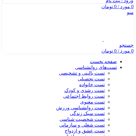
ورود / ثبت نام
0
مورد
/
0
تومان
منو
جستجو
0
مورد
/
0
تومان
صفحه نخست
تست‌های روانشناسی
تست بالینی و تشخیصی
تست تحصیلی
تست خانواده
تست رشدی و کودک
تست روابط اجتماعی
تست معنوی
تست روانشناسی ورزش
تست سبک زندگی
تست شخصیت شناسی
تست شغلی و سازمانی
تست عشق و ازدواج