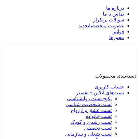
درباره ما
تماس با ما
سوالات پرتکرار
عضویت متخصصان
جدید
قوانین
مجوزها
دسته‌بندی محصولات
حساب کاربری
تست‌های آنلاین + تفسیر
پکیج تست روانشناسی
تست شخصیت شناسی
تست عشق و ازدواج
تست خانواده
تست رشدی و کودک
تست تحصیلی
تست شغلی و سازمانی