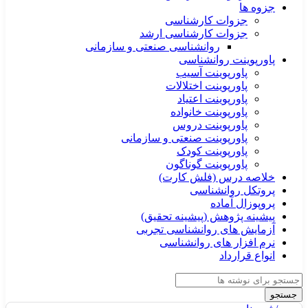
جزوه ها
جزوات کارشناسی
جزوات کارشناسی ارشد
روانشناسی صنعتی و سازمانی
پاورپوینت روانشناسی
پاورپوینت آسیب
پاورپوینت اختلالات
پاورپوینت اعتیاد
پاورپوینت خانواده
پاورپوینت دروس
پاورپوینت صنعتی و سازمانی
پاورپوینت کودک
پاورپوینت گوناگون
خلاصه درس (فلش کارت)
پروتکل روانشناسی
پروپوزال آماده
پیشینه پژوهش (پیشینه تحقیق)
آزمایش های روانشناسی تجربی
نرم افزار های روانشناسی
انواع قرارداد
جستجو