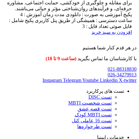
برای مقابله و جلوگیری از خودکشی، حمایت اجتماعی، مشاوره
حرفه‌ای، و فرآیندهای روان‌شناختی مؤثر و حیاتی می‌باشند.
پکیج آموزشی به صورت : دانلودی مدت زمان آموزش : 4
ساعت دسترسی : همیشگی از طریق پنل کاربری پکیج شامل :
فایل صوتی تعداد فایل : 3
افزودن به سبد خرید
در هر قدم کنار شما هستیم
با کارشناسان ما تماس بگیرید
(ساعت 9 تا 18)
021-88318830
026-34279913
Instagram
Telegram
Youtube
Linkedin
X-twitter
تست های پرکاربرد
تست DISC
تست شخصیت MBTI
تست قصه عشق
تست MBTI کودک
تست 16 عاملی کتل
تست طرحواره‌ها
خدمات رابینیا