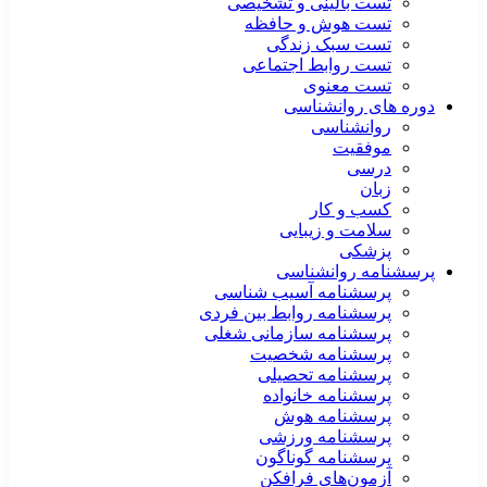
تست بالینی و تشخیصی
تست هوش و حافظه
تست سبک زندگی
تست روابط اجتماعی
تست معنوی
دوره های روانشناسی
روانشناسی
موفقیت
درسی
زبان
کسب و کار
سلامت و زیبایی
پزشکی
پرسشنامه روانشناسی
پرسشنامه آسیب شناسی
پرسشنامه روابط بین فردی
پرسشنامه سازمانی شغلی
پرسشنامه شخصیت
پرسشنامه تحصیلی
پرسشنامه خانواده
پرسشنامه هوش
پرسشنامه ورزشی
پرسشنامه گوناگون
آزمون‌های فرافکن