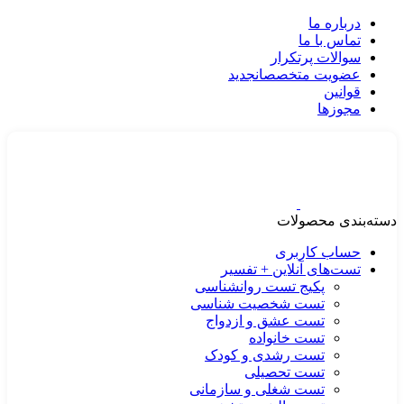
درباره ما
تماس با ما
سوالات پرتکرار
عضویت متخصصان
جدید
قوانین
مجوزها
دسته‌بندی محصولات
حساب کاربری
تست‌های آنلاین + تفسیر
پکیج تست روانشناسی
تست شخصیت شناسی
تست عشق و ازدواج
تست خانواده
تست رشدی و کودک
تست تحصیلی
تست شغلی و سازمانی