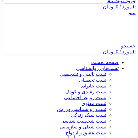
ورود / ثبت نام
0
مورد
/
0
تومان
منو
جستجو
0
مورد
/
0
تومان
صفحه نخست
تست‌های روانشناسی
تست بالینی و تشخیصی
تست تحصیلی
تست خانواده
تست رشدی و کودک
تست روابط اجتماعی
تست معنوی
تست روانشناسی ورزش
تست سبک زندگی
تست شخصیت شناسی
تست شغلی و سازمانی
تست عشق و ازدواج