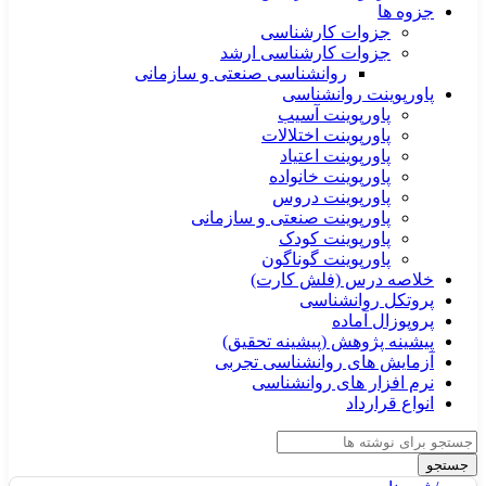
جزوه ها
جزوات کارشناسی
جزوات کارشناسی ارشد
روانشناسی صنعتی و سازمانی
پاورپوینت روانشناسی
پاورپوینت آسیب
پاورپوینت اختلالات
پاورپوینت اعتیاد
پاورپوینت خانواده
پاورپوینت دروس
پاورپوینت صنعتی و سازمانی
پاورپوینت کودک
پاورپوینت گوناگون
خلاصه درس (فلش کارت)
پروتکل روانشناسی
پروپوزال آماده
پیشینه پژوهش (پیشینه تحقیق)
آزمایش های روانشناسی تجربی
نرم افزار های روانشناسی
انواع قرارداد
جستجو