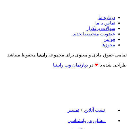
درباره ما
تماس با ما
سوالات پرتکرار
عضویت متخصصان
جدید
قوانین
مجوزها
تمامی حقوق مادی و معنوی برای مجموعه
رابینیا
محفوظ میباشد
طراحی شده با
❤
در
دپارتمان وب رابینیا​​
تست آنلاین + تفسیر
مشاوره روانشناسی