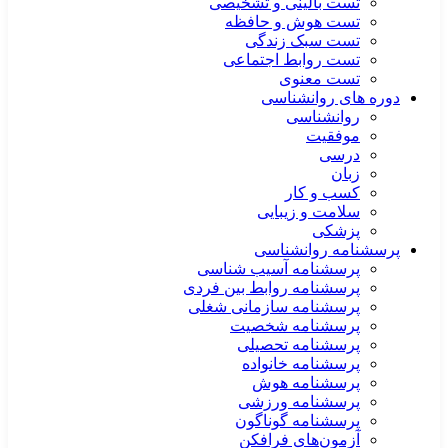
تست بالینی و تشخیصی
تست هوش و حافظه
تست سبک زندگی
تست روابط اجتماعی
تست معنوی
دوره های روانشناسی
روانشناسی
موفقیت
درسی
زبان
کسب و کار
سلامت و زیبایی
پزشکی
پرسشنامه روانشناسی
پرسشنامه آسیب شناسی
پرسشنامه روابط بین فردی
پرسشنامه سازمانی شغلی
پرسشنامه شخصیت
پرسشنامه تحصیلی
پرسشنامه خانواده
پرسشنامه هوش
پرسشنامه ورزشی
پرسشنامه گوناگون
آزمون‌های فرافکن