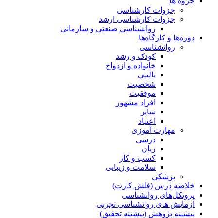
جزوه ها
جزوات کارشناسی
جزوات کارشناسی ارشد
روانشناسی صنعتی و سازمانی
دوره‌ها و کارگاه‌ها
روانشناسی
کودک و رشد
خانواده و ازدواج
بالینی
شخصیت
موفقیت
افراد مشهور
سایر
اعتیاد
مهارت آموزی
درسی
زبان
کسب و کار
سلامت و زیبایی
پزشکی
خلاصه درس (فلش کارت)
پروتکل‌های روانشناسی
آزمایش های روانشناسی تجربی
پیشینه پژوهش (پیشینه تحقیق)