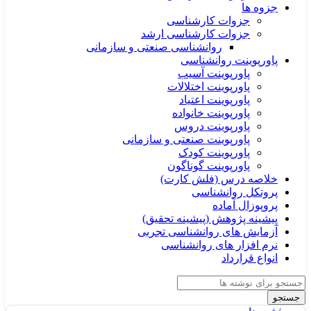
جزوه ها
جزوات کارشناسی
جزوات کارشناسی ارشد
روانشناسی صنعتی و سازمانی
پاورپوینت روانشناسی
پاورپوینت آسیب
پاورپوینت اختلالات
پاورپوینت اعتیاد
پاورپوینت خانواده
پاورپوینت دروس
پاورپوینت صنعتی و سازمانی
پاورپوینت کودک
پاورپوینت گوناگون
خلاصه درس (فلش کارت)
پروتکل روانشناسی
پروپوزال آماده
پیشینه پژوهش (پیشینه تحقیق)
آزمایش های روانشناسی تجربی
نرم افزار های روانشناسی
انواع قرارداد
جستجو