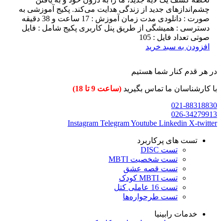
چشم‌اندازهای جدید از زندگی هدایت می‌کند. پکیج آموزشی به
صورت : دانلودی مدت زمان آموزش : 17 ساعت و 38 دقیقه
دسترسی : همیشگی از طریق پنل کاربری پکیج شامل : فایل
صوتی تعداد فایل : 105
افزودن به سبد خرید
در هر قدم کنار شما هستیم
با کارشناسان ما تماس بگیرید
(ساعت 9 تا 18)
021-88318830
026-34279913
Instagram
Telegram
Youtube
Linkedin
X-twitter
تست های پرکاربرد
تست DISC
تست شخصیت MBTI
تست قصه عشق
تست MBTI کودک
تست 16 عاملی کتل
تست طرحواره‌ها
خدمات رابینیا