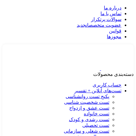
درباره ما
تماس با ما
سوالات پرتکرار
عضویت متخصصان
جدید
قوانین
مجوزها
دسته‌بندی محصولات
حساب کاربری
تست‌های آنلاین + تفسیر
پکیج تست روانشناسی
تست شخصیت شناسی
تست عشق و ازدواج
تست خانواده
تست رشدی و کودک
تست تحصیلی
تست شغلی و سازمانی