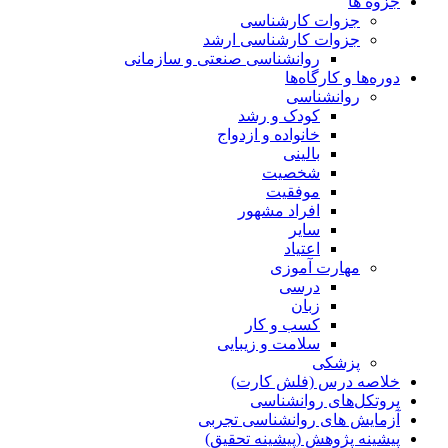
جزوه ها
جزوات کارشناسی
جزوات کارشناسی ارشد
روانشناسی صنعتی و سازمانی
دوره‌ها و کارگاه‌ها
روانشناسی
کودک و رشد
خانواده و ازدواج
بالینی
شخصیت
موفقیت
افراد مشهور
سایر
اعتیاد
مهارت آموزی
درسی
زبان
کسب و کار
سلامت و زیبایی
پزشکی
خلاصه درس (فلش کارت)
پروتکل‌های روانشناسی
آزمایش های روانشناسی تجربی
پیشینه پژوهش (پیشینه تحقیق)