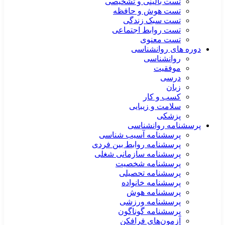
تست بالینی و تشخیصی
تست هوش و حافظه
تست سبک زندگی
تست روابط اجتماعی
تست معنوی
دوره های روانشناسی
روانشناسی
موفقیت
درسی
زبان
کسب و کار
سلامت و زیبایی
پزشکی
پرسشنامه روانشناسی
پرسشنامه آسیب شناسی
پرسشنامه روابط بین فردی
پرسشنامه سازمانی شغلی
پرسشنامه شخصیت
پرسشنامه تحصیلی
پرسشنامه خانواده
پرسشنامه هوش
پرسشنامه ورزشی
پرسشنامه گوناگون
آزمون‌های فرافکن