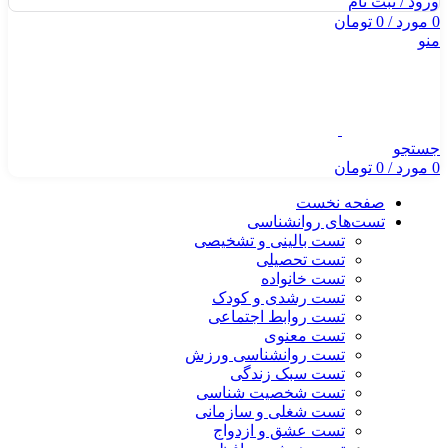
ورود / ثبت نام
0
مورد
/
0
تومان
منو
جستجو
0
مورد
/
0
تومان
صفحه نخست
تست‌های روانشناسی
تست بالینی و تشخیصی
تست تحصیلی
تست خانواده
تست رشدی و کودک
تست روابط اجتماعی
تست معنوی
تست روانشناسی ورزش
تست سبک زندگی
تست شخصیت شناسی
تست شغلی و سازمانی
تست عشق و ازدواج