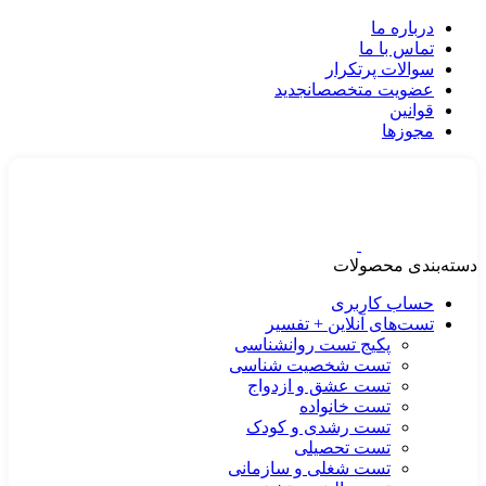
درباره ما
تماس با ما
سوالات پرتکرار
عضویت متخصصان
جدید
قوانین
مجوزها
دسته‌بندی محصولات
حساب کاربری
تست‌های آنلاین + تفسیر
پکیج تست روانشناسی
تست شخصیت شناسی
تست عشق و ازدواج
تست خانواده
تست رشدی و کودک
تست تحصیلی
تست شغلی و سازمانی