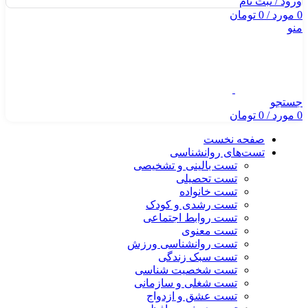
ورود / ثبت نام
0
مورد
/
0
تومان
منو
جستجو
0
مورد
/
0
تومان
صفحه نخست
تست‌های روانشناسی
تست بالینی و تشخیصی
تست تحصیلی
تست خانواده
تست رشدی و کودک
تست روابط اجتماعی
تست معنوی
تست روانشناسی ورزش
تست سبک زندگی
تست شخصیت شناسی
تست شغلی و سازمانی
تست عشق و ازدواج