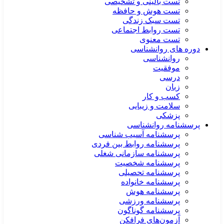
تست بالینی و تشخیصی
تست هوش و حافظه
تست سبک زندگی
تست روابط اجتماعی
تست معنوی
دوره های روانشناسی
روانشناسی
موفقیت
درسی
زبان
کسب و کار
سلامت و زیبایی
پزشکی
پرسشنامه روانشناسی
پرسشنامه آسیب شناسی
پرسشنامه روابط بین فردی
پرسشنامه سازمانی شغلی
پرسشنامه شخصیت
پرسشنامه تحصیلی
پرسشنامه خانواده
پرسشنامه هوش
پرسشنامه ورزشی
پرسشنامه گوناگون
آزمون‌های فرافکن