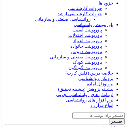
جزوه ها
جزوات کارشناسی
جزوات کارشناسی ارشد
روانشناسی صنعتی و سازمانی
پاورپوینت روانشناسی
پاورپوینت آسیب
پاورپوینت اختلالات
پاورپوینت اعتیاد
پاورپوینت خانواده
پاورپوینت دروس
پاورپوینت صنعتی و سازمانی
پاورپوینت کودک
پاورپوینت گوناگون
خلاصه درس (فلش کارت)
پروتکل روانشناسی
پروپوزال آماده
پیشینه پژوهش (پیشینه تحقیق)
آزمایش های روانشناسی تجربی
نرم افزار های روانشناسی
انواع قرارداد
جستجو