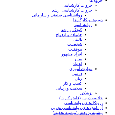
جزوه ها
جزوات کارشناسی
جزوات کارشناسی ارشد
روانشناسی صنعتی و سازمانی
دوره‌ها و کارگاه‌ها
روانشناسی
کودک و رشد
خانواده و ازدواج
بالینی
شخصیت
موفقیت
افراد مشهور
سایر
اعتیاد
مهارت آموزی
درسی
زبان
کسب و کار
سلامت و زیبایی
پزشکی
خلاصه درس (فلش کارت)
پروتکل‌های روانشناسی
آزمایش های روانشناسی تجربی
پیشینه پژوهش (پیشینه تحقیق)