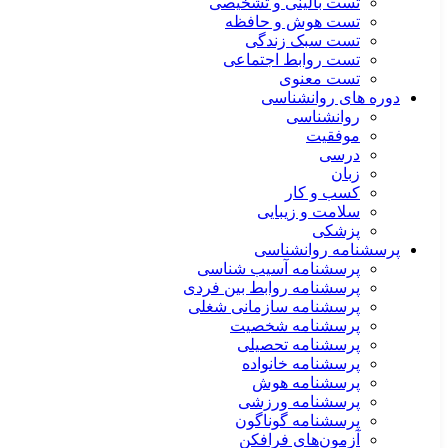
تست بالینی و تشخیصی
تست هوش و حافظه
تست سبک زندگی
تست روابط اجتماعی
تست معنوی
دوره های روانشناسی
روانشناسی
موفقیت
درسی
زبان
کسب و کار
سلامت و زیبایی
پزشکی
پرسشنامه روانشناسی
پرسشنامه آسیب شناسی
پرسشنامه روابط بین فردی
پرسشنامه سازمانی شغلی
پرسشنامه شخصیت
پرسشنامه تحصیلی
پرسشنامه خانواده
پرسشنامه هوش
پرسشنامه ورزشی
پرسشنامه گوناگون
آزمون‌های فرافکن