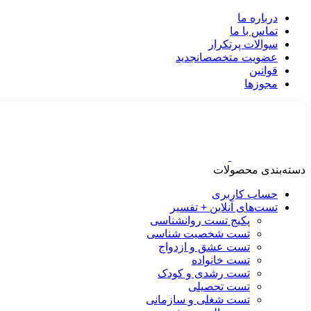
درباره ما
تماس با ما
سوالات پرتکرار
عضویت متخصصان
جدید
قوانین
مجوزها
دسته‌بندی محصولات
حساب کاربری
تست‌های آنلاین + تفسیر
پکیج تست روانشناسی
تست شخصیت شناسی
تست عشق و ازدواج
تست خانواده
تست رشدی و کودک
تست تحصیلی
تست شغلی و سازمانی