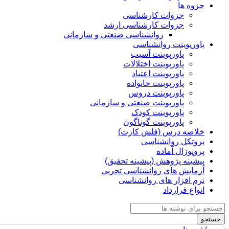
جزوه ها
جزوات کارشناسی
جزوات کارشناسی ارشد
روانشناسی صنعتی و سازمانی
پاورپوینت روانشناسی
پاورپوینت آسیب
پاورپوینت اختلالات
پاورپوینت اعتیاد
پاورپوینت خانواده
پاورپوینت دروس
پاورپوینت صنعتی و سازمانی
پاورپوینت کودک
پاورپوینت گوناگون
خلاصه درس (فلش کارت)
پروتکل روانشناسی
پروپوزال آماده
پیشینه پژوهش (پیشینه تحقیق)
آزمایش های روانشناسی تجربی
نرم افزار های روانشناسی
انواع قرارداد
جستجو