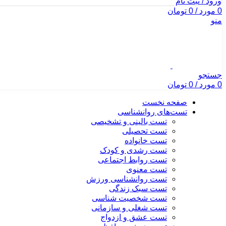
ورود / ثبت نام
0
مورد
/
0
تومان
منو
جستجو
0
مورد
/
0
تومان
صفحه نخست
تست‌های روانشناسی
تست بالینی و تشخیصی
تست تحصیلی
تست خانواده
تست رشدی و کودک
تست روابط اجتماعی
تست معنوی
تست روانشناسی ورزش
تست سبک زندگی
تست شخصیت شناسی
تست شغلی و سازمانی
تست عشق و ازدواج