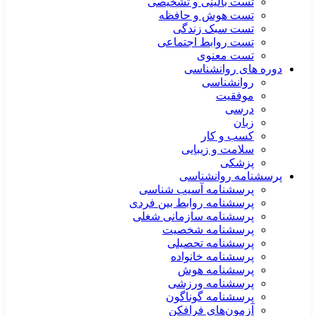
تست بالینی و تشخیصی
تست هوش و حافظه
تست سبک زندگی
تست روابط اجتماعی
تست معنوی
دوره های روانشناسی
روانشناسی
موفقیت
درسی
زبان
کسب و کار
سلامت و زیبایی
پزشکی
پرسشنامه روانشناسی
پرسشنامه آسیب شناسی
پرسشنامه روابط بین فردی
پرسشنامه سازمانی شغلی
پرسشنامه شخصیت
پرسشنامه تحصیلی
پرسشنامه خانواده
پرسشنامه هوش
پرسشنامه ورزشی
پرسشنامه گوناگون
آزمون‌های فرافکن