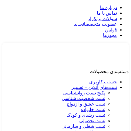
درباره ما
تماس با ما
سوالات پرتکرار
عضویت متخصصان
جدید
قوانین
مجوزها
دسته‌بندی محصولات
حساب کاربری
تست‌های آنلاین + تفسیر
پکیج تست روانشناسی
تست شخصیت شناسی
تست عشق و ازدواج
تست خانواده
تست رشدی و کودک
تست تحصیلی
تست شغلی و سازمانی