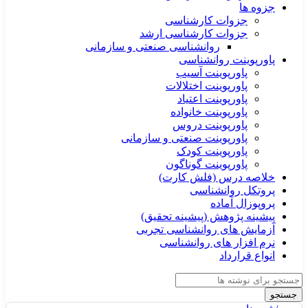
جزوه ها
جزوات کارشناسی
جزوات کارشناسی ارشد
روانشناسی صنعتی و سازمانی
پاورپوینت روانشناسی
پاورپوینت آسیب
پاورپوینت اختلالات
پاورپوینت اعتیاد
پاورپوینت خانواده
پاورپوینت دروس
پاورپوینت صنعتی و سازمانی
پاورپوینت کودک
پاورپوینت گوناگون
خلاصه درس (فلش کارت)
پروتکل روانشناسی
پروپوزال آماده
پیشینه پژوهش (پیشینه تحقیق)
آزمایش های روانشناسی تجربی
نرم افزار های روانشناسی
انواع قرارداد
جستجو