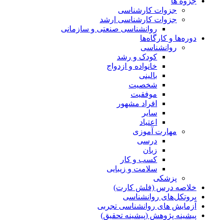
جزوه ها
جزوات کارشناسی
جزوات کارشناسی ارشد
روانشناسی صنعتی و سازمانی
دوره‌ها و کارگاه‌ها
روانشناسی
کودک و رشد
خانواده و ازدواج
بالینی
شخصیت
موفقیت
افراد مشهور
سایر
اعتیاد
مهارت آموزی
درسی
زبان
کسب و کار
سلامت و زیبایی
پزشکی
خلاصه درس (فلش کارت)
پروتکل‌های روانشناسی
آزمایش های روانشناسی تجربی
پیشینه پژوهش (پیشینه تحقیق)