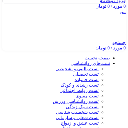
ورود / ثبت نام
0
مورد
/
0
تومان
منو
جستجو
0
مورد
/
0
تومان
صفحه نخست
تست‌های روانشناسی
تست بالینی و تشخیصی
تست تحصیلی
تست خانواده
تست رشدی و کودک
تست روابط اجتماعی
تست معنوی
تست روانشناسی ورزش
تست سبک زندگی
تست شخصیت شناسی
تست شغلی و سازمانی
تست عشق و ازدواج