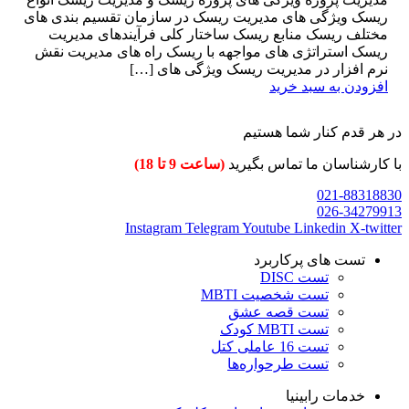
ریسک ویژگی های مدیریت ریسک در سازمان تقسیم بندی های
مختلف ریسک منابع ریسک ساختار کلی فرآیندهای مدیریت
ریسک استراتژی های مواجهه با ریسک راه های مدیریت نقش
نرم افزار در مدیریت ریسک ویژگی های […]
افزودن به سبد خرید
در هر قدم کنار شما هستیم
با کارشناسان ما تماس بگیرید
(ساعت 9 تا 18)
021-88318830
026-34279913
Instagram
Telegram
Youtube
Linkedin
X-twitter
تست های پرکاربرد
تست DISC
تست شخصیت MBTI
تست قصه عشق
تست MBTI کودک
تست 16 عاملی کتل
تست طرحواره‌ها
خدمات رابینیا