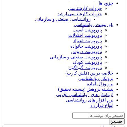
جزوه ها
جزوات کارشناسی
جزوات کارشناسی ارشد
روانشناسی صنعتی و سازمانی
پاورپوینت روانشناسی
پاورپوینت آسیب
پاورپوینت اختلالات
پاورپوینت اعتیاد
پاورپوینت خانواده
پاورپوینت دروس
پاورپوینت صنعتی و سازمانی
پاورپوینت کودک
پاورپوینت گوناگون
خلاصه درس (فلش کارت)
پروتکل روانشناسی
پروپوزال آماده
پیشینه پژوهش (پیشینه تحقیق)
آزمایش های روانشناسی تجربی
نرم افزار های روانشناسی
انواع قرارداد
جستجو