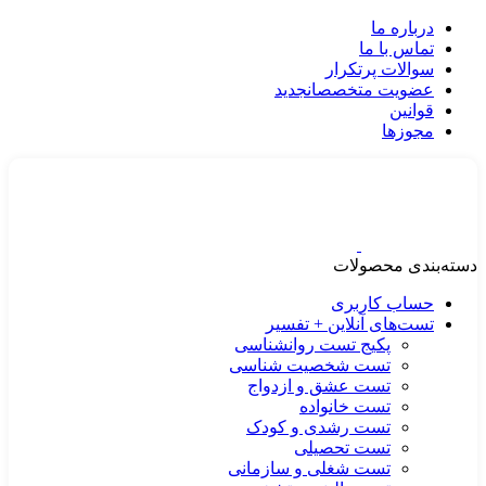
درباره ما
تماس با ما
سوالات پرتکرار
عضویت متخصصان
جدید
قوانین
مجوزها
دسته‌بندی محصولات
حساب کاربری
تست‌های آنلاین + تفسیر
پکیج تست روانشناسی
تست شخصیت شناسی
تست عشق و ازدواج
تست خانواده
تست رشدی و کودک
تست تحصیلی
تست شغلی و سازمانی