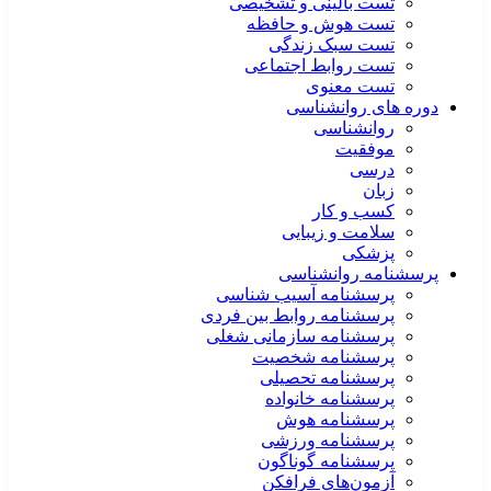
تست بالینی و تشخیصی
تست هوش و حافظه
تست سبک زندگی
تست روابط اجتماعی
تست معنوی
دوره های روانشناسی
روانشناسی
موفقیت
درسی
زبان
کسب و کار
سلامت و زیبایی
پزشکی
پرسشنامه روانشناسی
پرسشنامه آسیب شناسی
پرسشنامه روابط بین فردی
پرسشنامه سازمانی شغلی
پرسشنامه شخصیت
پرسشنامه تحصیلی
پرسشنامه خانواده
پرسشنامه هوش
پرسشنامه ورزشی
پرسشنامه گوناگون
آزمون‌های فرافکن