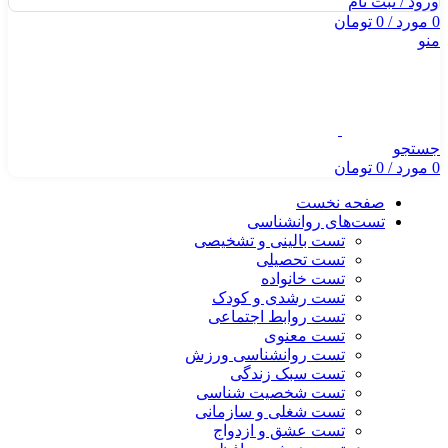
ورود / ثبت نام
0
مورد
/
0
تومان
منو
جستجو
0
مورد
/
0
تومان
صفحه نخست
تست‌های روانشناسی
تست بالینی و تشخیصی
تست تحصیلی
تست خانواده
تست رشدی و کودک
تست روابط اجتماعی
تست معنوی
تست روانشناسی ورزش
تست سبک زندگی
تست شخصیت شناسی
تست شغلی و سازمانی
تست عشق و ازدواج