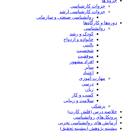
جزوه ها
جزوات کارشناسی
جزوات کارشناسی ارشد
روانشناسی صنعتی و سازمانی
دوره‌ها و کارگاه‌ها
روانشناسی
کودک و رشد
خانواده و ازدواج
بالینی
شخصیت
موفقیت
افراد مشهور
سایر
اعتیاد
مهارت آموزی
درسی
زبان
کسب و کار
سلامت و زیبایی
پزشکی
خلاصه درس (فلش کارت)
پروتکل‌های روانشناسی
آزمایش های روانشناسی تجربی
پیشینه پژوهش (پیشینه تحقیق)