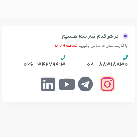
در هر قدم کنار شما هستیم
با کارشناسان ما تماس بگیرید
(ساعت 9 تا 18)
026-34279913
021-88318830