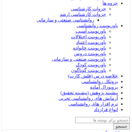
جزوه ها
جزوات کارشناسی
جزوات کارشناسی ارشد
روانشناسی صنعتی و سازمانی
پاورپوینت روانشناسی
پاورپوینت آسیب
پاورپوینت اختلالات
پاورپوینت اعتیاد
پاورپوینت خانواده
پاورپوینت دروس
پاورپوینت صنعتی و سازمانی
پاورپوینت کودک
پاورپوینت گوناگون
خلاصه درس (فلش کارت)
پروتکل روانشناسی
پروپوزال آماده
پیشینه پژوهش (پیشینه تحقیق)
آزمایش های روانشناسی تجربی
نرم افزار های روانشناسی
انواع قرارداد
جستجو