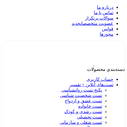
درباره ما
تماس با ما
سوالات پرتکرار
عضویت متخصصان
جدید
قوانین
مجوزها
دسته‌بندی محصولات
حساب کاربری
تست‌های آنلاین + تفسیر
پکیج تست روانشناسی
تست شخصیت شناسی
تست عشق و ازدواج
تست خانواده
تست رشدی و کودک
تست تحصیلی
تست شغلی و سازمانی