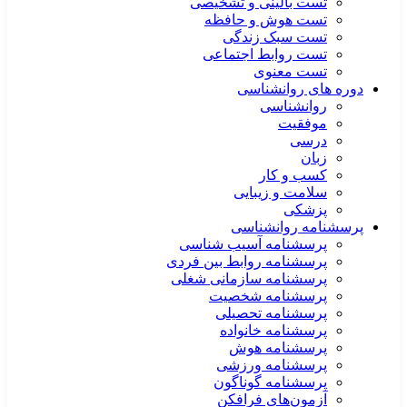
تست بالینی و تشخیصی
تست هوش و حافظه
تست سبک زندگی
تست روابط اجتماعی
تست معنوی
دوره های روانشناسی
روانشناسی
موفقیت
درسی
زبان
کسب و کار
سلامت و زیبایی
پزشکی
پرسشنامه روانشناسی
پرسشنامه آسیب شناسی
پرسشنامه روابط بین فردی
پرسشنامه سازمانی شغلی
پرسشنامه شخصیت
پرسشنامه تحصیلی
پرسشنامه خانواده
پرسشنامه هوش
پرسشنامه ورزشی
پرسشنامه گوناگون
آزمون‌های فرافکن