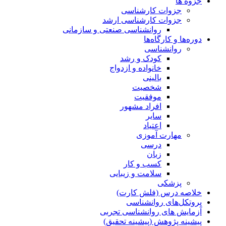
جزوه ها
جزوات کارشناسی
جزوات کارشناسی ارشد
روانشناسی صنعتی و سازمانی
دوره‌ها و کارگاه‌ها
روانشناسی
کودک و رشد
خانواده و ازدواج
بالینی
شخصیت
موفقیت
افراد مشهور
سایر
اعتیاد
مهارت آموزی
درسی
زبان
کسب و کار
سلامت و زیبایی
پزشکی
خلاصه درس (فلش کارت)
پروتکل‌های روانشناسی
آزمایش های روانشناسی تجربی
پیشینه پژوهش (پیشینه تحقیق)