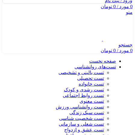
ورود / ثبت نام
0
مورد
/
0
تومان
منو
جستجو
0
مورد
/
0
تومان
صفحه نخست
تست‌های روانشناسی
تست بالینی و تشخیصی
تست تحصیلی
تست خانواده
تست رشدی و کودک
تست روابط اجتماعی
تست معنوی
تست روانشناسی ورزش
تست سبک زندگی
تست شخصیت شناسی
تست شغلی و سازمانی
تست عشق و ازدواج