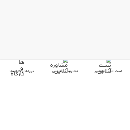
اعتماد شما را از دست نخواهیم داد
تست آنلاین + تفسیر
مشاوره روانشناسی
دوره‌ها و کارگاه‌ها
درباره ما
تماس با ما
سوالات پرتکرار
عضویت متخصصان
قوانین
مجوزها
جدید
تمامی حقوق مادی و معنوی برای مجموعه
رابینیا
محفوظ میباشد
طراحی شده با
❤
در
دپارتمان وب رابینیا​​