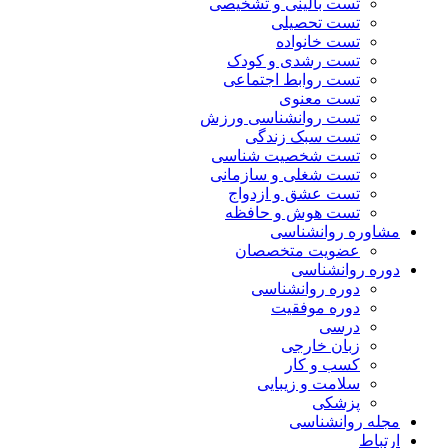
تست بالینی و تشخیصی
تست تحصیلی
تست خانواده
تست رشدی و کودک
تست روابط اجتماعی
تست معنوی
تست روانشناسی ورزش
تست سبک زندگی
تست شخصیت شناسی
تست شغلی و سازمانی
تست عشق و ازدواج
تست هوش و حافظه
مشاوره روانشناسی
عضویت متخصصان
دوره روانشناسی
دوره روانشناسی
دوره موفقیت
درسی
زبان خارجی
کسب و کار
سلامت و زیبایی
پزشکی
مجله روانشناسی
ارتباط