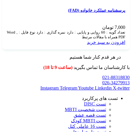
پرسشنامه عملکرد خانواده (FAD)
7,000
تومان
تعداد گویه : 60 روایی و پایایی : دارد نمره گذاری : دارد نوع فایل : Word ,
PDF همراه با مقالات مرتبط
افزودن به سبد خرید
در هر قدم کنار شما هستیم
با کارشناسان ما تماس بگیرید
(ساعت 9 تا 18)
021-88318830
026-34279913
Instagram
Telegram
Youtube
Linkedin
X-twitter
تست های پرکاربرد
تست DISC
تست شخصیت MBTI
تست قصه عشق
تست MBTI کودک
تست 16 عاملی کتل
تست طرحواره‌ها