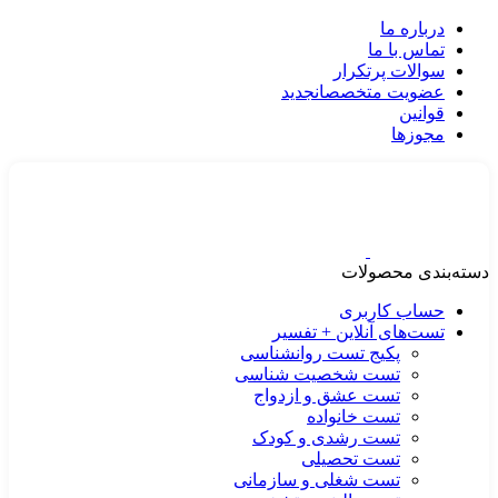
درباره ما
تماس با ما
سوالات پرتکرار
عضویت متخصصان
جدید
قوانین
مجوزها
دسته‌بندی محصولات
حساب کاربری
تست‌های آنلاین + تفسیر
پکیج تست روانشناسی
تست شخصیت شناسی
تست عشق و ازدواج
تست خانواده
تست رشدی و کودک
تست تحصیلی
تست شغلی و سازمانی