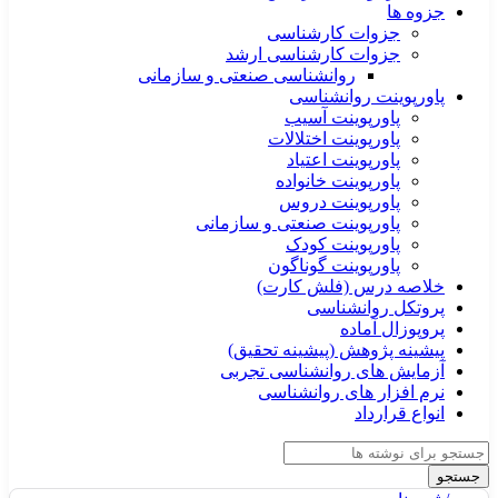
جزوه ها
جزوات کارشناسی
جزوات کارشناسی ارشد
روانشناسی صنعتی و سازمانی
پاورپوینت روانشناسی
پاورپوینت آسیب
پاورپوینت اختلالات
پاورپوینت اعتیاد
پاورپوینت خانواده
پاورپوینت دروس
پاورپوینت صنعتی و سازمانی
پاورپوینت کودک
پاورپوینت گوناگون
خلاصه درس (فلش کارت)
پروتکل روانشناسی
پروپوزال آماده
پیشینه پژوهش (پیشینه تحقیق)
آزمایش های روانشناسی تجربی
نرم افزار های روانشناسی
انواع قرارداد
جستجو