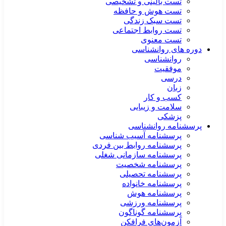
تست بالینی و تشخیصی
تست هوش و حافظه
تست سبک زندگی
تست روابط اجتماعی
تست معنوی
دوره های روانشناسی
روانشناسی
موفقیت
درسی
زبان
کسب و کار
سلامت و زیبایی
پزشکی
پرسشنامه روانشناسی
پرسشنامه آسیب شناسی
پرسشنامه روابط بین فردی
پرسشنامه سازمانی شغلی
پرسشنامه شخصیت
پرسشنامه تحصیلی
پرسشنامه خانواده
پرسشنامه هوش
پرسشنامه ورزشی
پرسشنامه گوناگون
آزمون‌های فرافکن