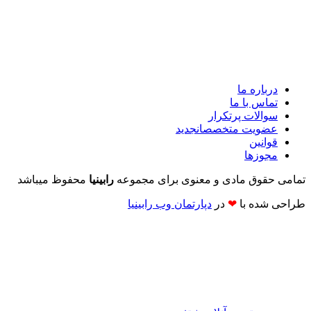
درباره ما
تماس با ما
سوالات پرتکرار
عضویت متخصصان
جدید
قوانین
مجوزها
تمامی حقوق مادی و معنوی برای مجموعه
رابینیا
محفوظ میباشد
طراحی شده با
❤
در
دپارتمان وب رابینیا​​