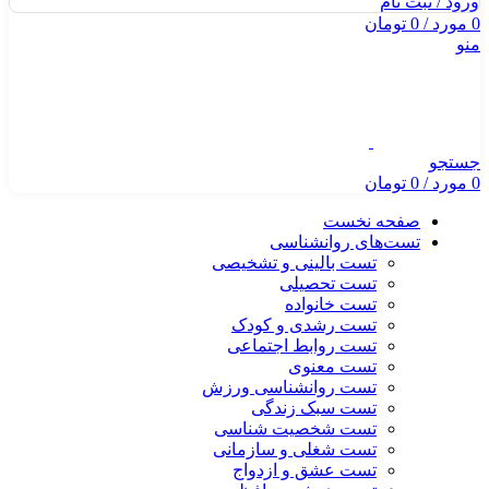
ورود / ثبت نام
0
مورد
/
0
تومان
منو
جستجو
0
مورد
/
0
تومان
صفحه نخست
تست‌های روانشناسی
تست بالینی و تشخیصی
تست تحصیلی
تست خانواده
تست رشدی و کودک
تست روابط اجتماعی
تست معنوی
تست روانشناسی ورزش
تست سبک زندگی
تست شخصیت شناسی
تست شغلی و سازمانی
تست عشق و ازدواج