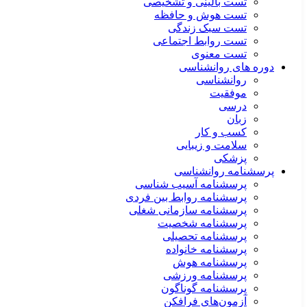
تست بالینی و تشخیصی
تست هوش و حافظه
تست سبک زندگی
تست روابط اجتماعی
تست معنوی
دوره های روانشناسی
روانشناسی
موفقیت
درسی
زبان
کسب و کار
سلامت و زیبایی
پزشکی
پرسشنامه روانشناسی
پرسشنامه آسیب شناسی
پرسشنامه روابط بین فردی
پرسشنامه سازمانی شغلی
پرسشنامه شخصیت
پرسشنامه تحصیلی
پرسشنامه خانواده
پرسشنامه هوش
پرسشنامه ورزشی
پرسشنامه گوناگون
آزمون‌های فرافکن