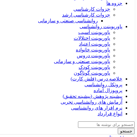
جزوه ها
جزوات کارشناسی
جزوات کارشناسی ارشد
روانشناسی صنعتی و سازمانی
پاورپوینت روانشناسی
پاورپوینت آسیب
پاورپوینت اختلالات
پاورپوینت اعتیاد
پاورپوینت خانواده
پاورپوینت دروس
پاورپوینت صنعتی و سازمانی
پاورپوینت کودک
پاورپوینت گوناگون
خلاصه درس (فلش کارت)
پروتکل روانشناسی
پروپوزال آماده
پیشینه پژوهش (پیشینه تحقیق)
آزمایش های روانشناسی تجربی
نرم افزار های روانشناسی
انواع قرارداد
جستجو