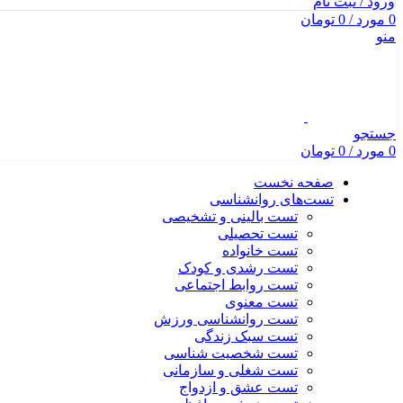
ورود / ثبت نام
0
مورد
/
0
تومان
منو
جستجو
0
مورد
/
0
تومان
صفحه نخست
تست‌های روانشناسی
تست بالینی و تشخیصی
تست تحصیلی
تست خانواده
تست رشدی و کودک
تست روابط اجتماعی
تست معنوی
تست روانشناسی ورزش
تست سبک زندگی
تست شخصیت شناسی
تست شغلی و سازمانی
تست عشق و ازدواج