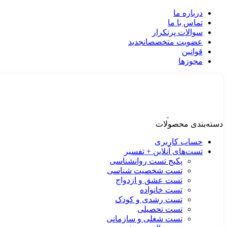
درباره ما
تماس با ما
سوالات پرتکرار
عضویت متخصصان
جدید
قوانین
مجوزها
دسته‌بندی محصولات
حساب کاربری
تست‌های آنلاین + تفسیر
پکیج تست روانشناسی
تست شخصیت شناسی
تست عشق و ازدواج
تست خانواده
تست رشدی و کودک
تست تحصیلی
تست شغلی و سازمانی