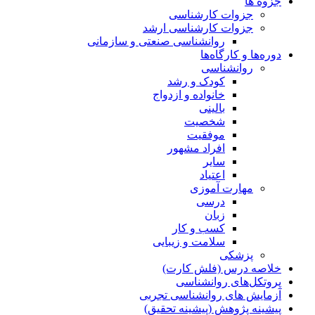
جزوه ها
جزوات کارشناسی
جزوات کارشناسی ارشد
روانشناسی صنعتی و سازمانی
دوره‌ها و کارگاه‌ها
روانشناسی
کودک و رشد
خانواده و ازدواج
بالینی
شخصیت
موفقیت
افراد مشهور
سایر
اعتیاد
مهارت آموزی
درسی
زبان
کسب و کار
سلامت و زیبایی
پزشکی
خلاصه درس (فلش کارت)
پروتکل‌های روانشناسی
آزمایش های روانشناسی تجربی
پیشینه پژوهش (پیشینه تحقیق)