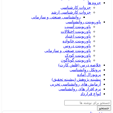
جزوه ها
جزوات کارشناسی
جزوات کارشناسی ارشد
روانشناسی صنعتی و سازمانی
پاورپوینت روانشناسی
پاورپوینت آسیب
پاورپوینت اختلالات
پاورپوینت اعتیاد
پاورپوینت خانواده
پاورپوینت دروس
پاورپوینت صنعتی و سازمانی
پاورپوینت کودک
پاورپوینت گوناگون
خلاصه درس (فلش کارت)
پروتکل روانشناسی
پروپوزال آماده
پیشینه پژوهش (پیشینه تحقیق)
آزمایش های روانشناسی تجربی
نرم افزار های روانشناسی
انواع قرارداد
جستجو