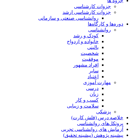
جزوه ها
جزوات کارشناسی
جزوات کارشناسی ارشد
روانشناسی صنعتی و سازمانی
دوره‌ها و کارگاه‌ها
روانشناسی
کودک و رشد
خانواده و ازدواج
بالینی
شخصیت
موفقیت
افراد مشهور
سایر
اعتیاد
مهارت آموزی
درسی
زبان
کسب و کار
سلامت و زیبایی
پزشکی
خلاصه درس (فلش کارت)
پروتکل‌های روانشناسی
آزمایش های روانشناسی تجربی
پیشینه پژوهش (پیشینه تحقیق)