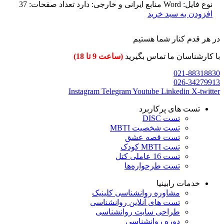
نوع فایل: Word منابع ایرانی و خارجی: دارد تعداد صفحات: 37
افزودن به سبد خرید
در هر قدم کنار شما هستیم
با کارشناسان ما تماس بگیرید
(ساعت 9 تا 18)
021-88318830
026-34279913
Instagram
Telegram
Youtube
Linkedin
X-twitter
تست های پرکاربرد
تست DISC
تست شخصیت MBTI
تست قصه عشق
تست MBTI کودک
تست 16 عاملی کتل
تست طرحواره‌ها
خدمات رابینیا
مشاوره روانشناسی
کلینیک
تست های آنلاین روانشناسی
طراحی سایت روانشناسی
دوره روانشناسی