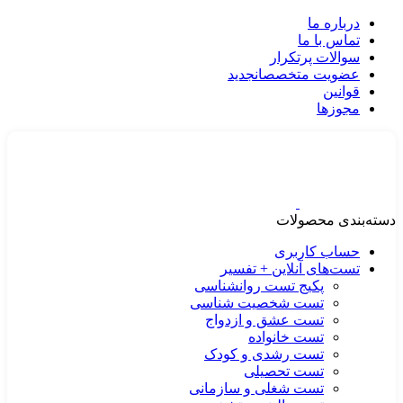
درباره ما
تماس با ما
سوالات پرتکرار
عضویت متخصصان
جدید
قوانین
مجوزها
دسته‌بندی محصولات
حساب کاربری
تست‌های آنلاین + تفسیر
پکیج تست روانشناسی
تست شخصیت شناسی
تست عشق و ازدواج
تست خانواده
تست رشدی و کودک
تست تحصیلی
تست شغلی و سازمانی