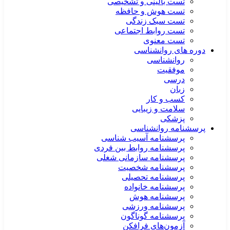
تست بالینی و تشخیصی
تست هوش و حافظه
تست سبک زندگی
تست روابط اجتماعی
تست معنوی
دوره های روانشناسی
روانشناسی
موفقیت
درسی
زبان
کسب و کار
سلامت و زیبایی
پزشکی
پرسشنامه روانشناسی
پرسشنامه آسیب شناسی
پرسشنامه روابط بین فردی
پرسشنامه سازمانی شغلی
پرسشنامه شخصیت
پرسشنامه تحصیلی
پرسشنامه خانواده
پرسشنامه هوش
پرسشنامه ورزشی
پرسشنامه گوناگون
آزمون‌های فرافکن