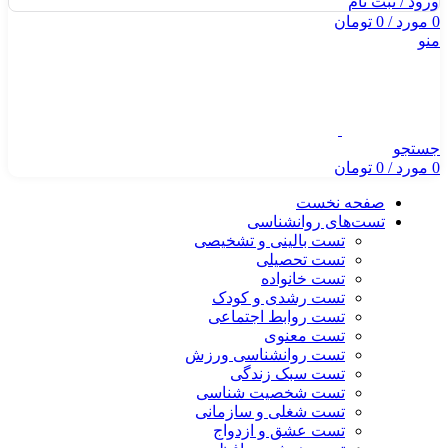
ورود / ثبت نام
0
مورد
/
0
تومان
منو
جستجو
0
مورد
/
0
تومان
صفحه نخست
تست‌های روانشناسی
تست بالینی و تشخیصی
تست تحصیلی
تست خانواده
تست رشدی و کودک
تست روابط اجتماعی
تست معنوی
تست روانشناسی ورزش
تست سبک زندگی
تست شخصیت شناسی
تست شغلی و سازمانی
تست عشق و ازدواج