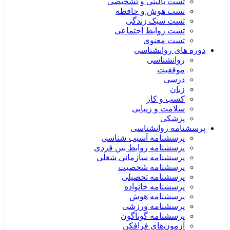
تست بالینی و تشخیصی
تست هوش و حافظه
تست سبک زندگی
تست روابط اجتماعی
تست معنوی
دوره های روانشناسی
روانشناسی
موفقیت
درسی
زبان
کسب و کار
سلامت و زیبایی
پزشکی
پرسشنامه روانشناسی
پرسشنامه آسیب شناسی
پرسشنامه روابط بین فردی
پرسشنامه سازمانی شغلی
پرسشنامه شخصیت
پرسشنامه تحصیلی
پرسشنامه خانواده
پرسشنامه هوش
پرسشنامه ورزشی
پرسشنامه گوناگون
آزمون‌های فرافکن