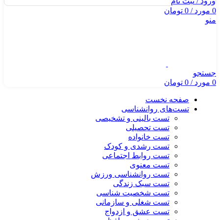
ورود / ثبت نام
0
مورد
/
0
تومان
منو
جستجو
0
مورد
/
0
تومان
صفحه نخست
تست‌های روانشناسی
تست بالینی و تشخیصی
تست تحصیلی
تست خانواده
تست رشدی و کودک
تست روابط اجتماعی
تست معنوی
تست روانشناسی ورزش
تست سبک زندگی
تست شخصیت شناسی
تست شغلی و سازمانی
تست عشق و ازدواج