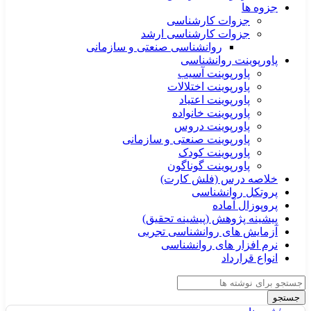
جزوه ها
جزوات کارشناسی
جزوات کارشناسی ارشد
روانشناسی صنعتی و سازمانی
پاورپوینت روانشناسی
پاورپوینت آسیب
پاورپوینت اختلالات
پاورپوینت اعتیاد
پاورپوینت خانواده
پاورپوینت دروس
پاورپوینت صنعتی و سازمانی
پاورپوینت کودک
پاورپوینت گوناگون
خلاصه درس (فلش کارت)
پروتکل روانشناسی
پروپوزال آماده
پیشینه پژوهش (پیشینه تحقیق)
آزمایش های روانشناسی تجربی
نرم افزار های روانشناسی
انواع قرارداد
جستجو