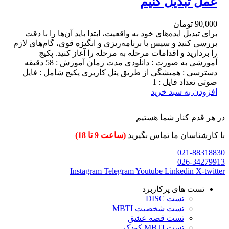
عمل تبدیل کنیم
90,000
تومان
برای تبدیل ایده‌های خود به واقعیت، ابتدا باید آن‌ها را با دقت
بررسی کنید و سپس با برنامه‌ریزی و انگیزه قوی، گام‌های لازم
را بردارید و اقدامات مرحله به مرحله را آغاز کنید. پکیج
آموزشی به صورت : دانلودی مدت زمان آموزش : 58 دقیقه
دسترسی : همیشگی از طریق پنل کاربری پکیج شامل : فایل
صوتی تعداد فایل : 1
افزودن به سبد خرید
در هر قدم کنار شما هستیم
با کارشناسان ما تماس بگیرید
(ساعت 9 تا 18)
021-88318830
026-34279913
Instagram
Telegram
Youtube
Linkedin
X-twitter
تست های پرکاربرد
تست DISC
تست شخصیت MBTI
تست قصه عشق
تست MBTI کودک