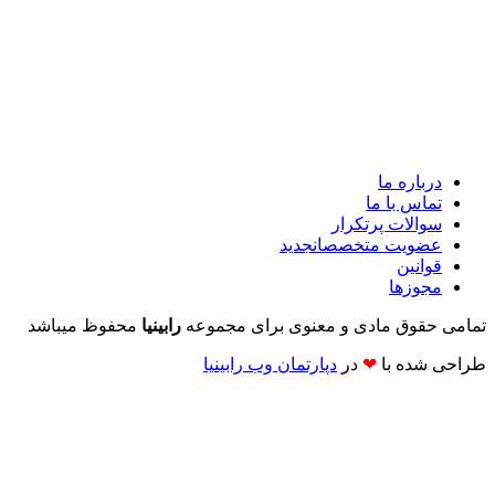
درباره ما
تماس با ما
سوالات پرتکرار
عضویت متخصصان
جدید
قوانین
مجوزها
تمامی حقوق مادی و معنوی برای مجموعه
رابینیا
محفوظ میباشد
طراحی شده با
❤
در
دپارتمان وب رابینیا​​