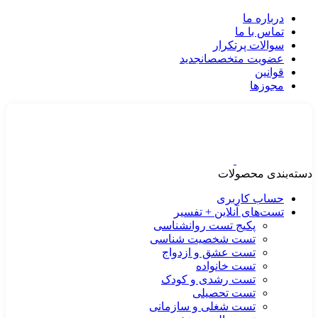
درباره ما
تماس با ما
سوالات پرتکرار
عضویت متخصصان
جدید
قوانین
مجوزها
دسته‌بندی محصولات
حساب کاربری
تست‌های آنلاین + تفسیر
پکیج تست روانشناسی
تست شخصیت شناسی
تست عشق و ازدواج
تست خانواده
تست رشدی و کودک
تست تحصیلی
تست شغلی و سازمانی