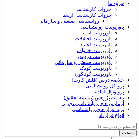
جزوه ها
جزوات کارشناسی
جزوات کارشناسی ارشد
روانشناسی صنعتی و سازمانی
پاورپوینت روانشناسی
پاورپوینت آسیب
پاورپوینت اختلالات
پاورپوینت اعتیاد
پاورپوینت خانواده
پاورپوینت دروس
پاورپوینت صنعتی و سازمانی
پاورپوینت کودک
پاورپوینت گوناگون
خلاصه درس (فلش کارت)
پروتکل روانشناسی
پروپوزال آماده
پیشینه پژوهش (پیشینه تحقیق)
آزمایش های روانشناسی تجربی
نرم افزار های روانشناسی
انواع قرارداد
جستجو