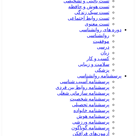
تست بالینی و تشخیصی
تست هوش و حافظه
تست سبک زندگی
تست روابط اجتماعی
تست معنوی
دوره های روانشناسی
روانشناسی
موفقیت
درسی
زبان
کسب و کار
سلامت و زیبایی
پزشکی
پرسشنامه روانشناسی
پرسشنامه آسیب شناسی
پرسشنامه روابط بین فردی
پرسشنامه سازمانی شغلی
پرسشنامه شخصیت
پرسشنامه تحصیلی
پرسشنامه خانواده
پرسشنامه هوش
پرسشنامه ورزشی
پرسشنامه گوناگون
آزمون‌های فرافکن