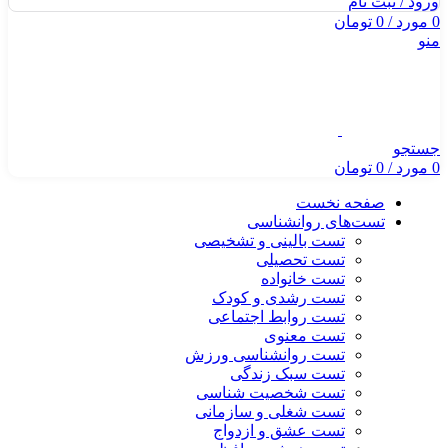
ورود / ثبت نام
0
مورد
/
0
تومان
منو
جستجو
0
مورد
/
0
تومان
صفحه نخست
تست‌های روانشناسی
تست بالینی و تشخیصی
تست تحصیلی
تست خانواده
تست رشدی و کودک
تست روابط اجتماعی
تست معنوی
تست روانشناسی ورزش
تست سبک زندگی
تست شخصیت شناسی
تست شغلی و سازمانی
تست عشق و ازدواج