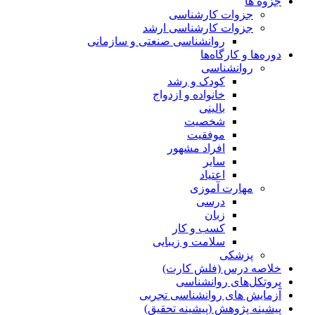
جزوه ها
جزوات کارشناسی
جزوات کارشناسی ارشد
روانشناسی صنعتی و سازمانی
دوره‌ها و کارگاه‌ها
روانشناسی
کودک و رشد
خانواده و ازدواج
بالینی
شخصیت
موفقیت
افراد مشهور
سایر
اعتیاد
مهارت آموزی
درسی
زبان
کسب و کار
سلامت و زیبایی
پزشکی
خلاصه درس (فلش کارت)
پروتکل‌های روانشناسی
آزمایش های روانشناسی تجربی
پیشینه پژوهش (پیشینه تحقیق)