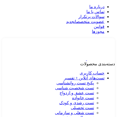
درباره ما
تماس با ما
سوالات پرتکرار
عضویت متخصصان
جدید
قوانین
مجوزها
دسته‌بندی محصولات
حساب کاربری
تست‌های آنلاین + تفسیر
پکیج تست روانشناسی
تست شخصیت شناسی
تست عشق و ازدواج
تست خانواده
تست رشدی و کودک
تست تحصیلی
تست شغلی و سازمانی