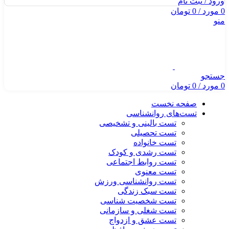
ورود / ثبت نام
0
مورد
/
0
تومان
منو
جستجو
0
مورد
/
0
تومان
صفحه نخست
تست‌های روانشناسی
تست بالینی و تشخیصی
تست تحصیلی
تست خانواده
تست رشدی و کودک
تست روابط اجتماعی
تست معنوی
تست روانشناسی ورزش
تست سبک زندگی
تست شخصیت شناسی
تست شغلی و سازمانی
تست عشق و ازدواج