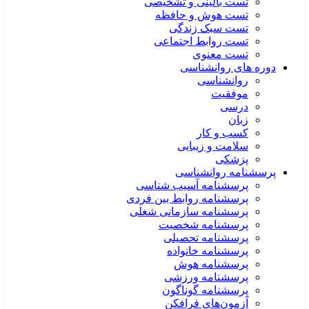
تست بالینی و تشخیصی
تست هوش و حافظه
تست سبک زندگی
تست روابط اجتماعی
تست معنوی
دوره های روانشناسی
روانشناسی
موفقیت
درسی
زبان
کسب و کار
سلامت و زیبایی
پزشکی
پرسشنامه روانشناسی
پرسشنامه آسیب شناسی
پرسشنامه روابط بین فردی
پرسشنامه سازمانی شغلی
پرسشنامه شخصیت
پرسشنامه تحصیلی
پرسشنامه خانواده
پرسشنامه هوش
پرسشنامه ورزشی
پرسشنامه گوناگون
آزمون‌های فرافکن