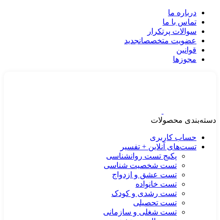
درباره ما
تماس با ما
سوالات پرتکرار
عضویت متخصصان
جدید
قوانین
مجوزها
دسته‌بندی محصولات
حساب کاربری
تست‌های آنلاین + تفسیر
پکیج تست روانشناسی
تست شخصیت شناسی
تست عشق و ازدواج
تست خانواده
تست رشدی و کودک
تست تحصیلی
تست شغلی و سازمانی