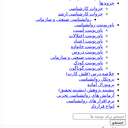
جزوه ها
جزوات کارشناسی
جزوات کارشناسی ارشد
روانشناسی صنعتی و سازمانی
پاورپوینت روانشناسی
پاورپوینت آسیب
پاورپوینت اختلالات
پاورپوینت اعتیاد
پاورپوینت خانواده
پاورپوینت دروس
پاورپوینت صنعتی و سازمانی
پاورپوینت کودک
پاورپوینت گوناگون
خلاصه درس (فلش کارت)
پروتکل روانشناسی
پروپوزال آماده
پیشینه پژوهش (پیشینه تحقیق)
آزمایش های روانشناسی تجربی
نرم افزار های روانشناسی
انواع قرارداد
جستجو