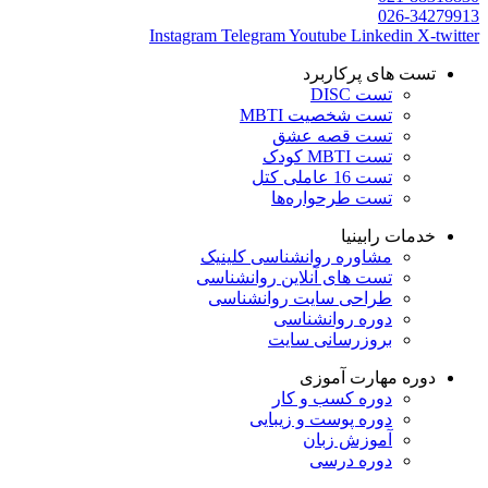
026-34279913
Instagram
Telegram
Youtube
Linkedin
X-twitter
تست های پرکاربرد
تست DISC
تست شخصیت MBTI
تست قصه عشق
تست MBTI کودک
تست 16 عاملی کتل
تست طرحواره‌ها
خدمات رابینیا
مشاوره روانشناسی
کلینیک
تست های آنلاین روانشناسی
طراحی سایت روانشناسی
دوره روانشناسی
بروزرسانی سایت
دوره مهارت آموزی
دوره کسب و کار
دوره پوست و زیبایی
آموزش زبان
دوره درسی