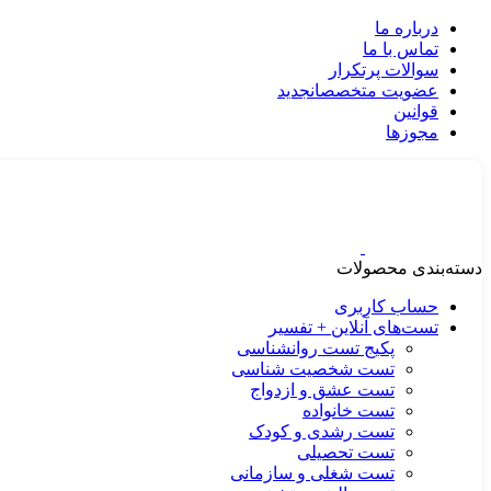
درباره ما
تماس با ما
سوالات پرتکرار
عضویت متخصصان
جدید
قوانین
مجوزها
دسته‌بندی محصولات
حساب کاربری
تست‌های آنلاین + تفسیر
پکیج تست روانشناسی
تست شخصیت شناسی
تست عشق و ازدواج
تست خانواده
تست رشدی و کودک
تست تحصیلی
تست شغلی و سازمانی