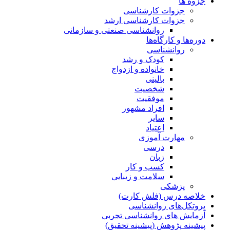
جزوه ها
جزوات کارشناسی
جزوات کارشناسی ارشد
روانشناسی صنعتی و سازمانی
دوره‌ها و کارگاه‌ها
روانشناسی
کودک و رشد
خانواده و ازدواج
بالینی
شخصیت
موفقیت
افراد مشهور
سایر
اعتیاد
مهارت آموزی
درسی
زبان
کسب و کار
سلامت و زیبایی
پزشکی
خلاصه درس (فلش کارت)
پروتکل‌های روانشناسی
آزمایش های روانشناسی تجربی
پیشینه پژوهش (پیشینه تحقیق)