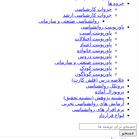
جزوه ها
جزوات کارشناسی
جزوات کارشناسی ارشد
روانشناسی صنعتی و سازمانی
پاورپوینت روانشناسی
پاورپوینت آسیب
پاورپوینت اختلالات
پاورپوینت اعتیاد
پاورپوینت خانواده
پاورپوینت دروس
پاورپوینت صنعتی و سازمانی
پاورپوینت کودک
پاورپوینت گوناگون
خلاصه درس (فلش کارت)
پروتکل روانشناسی
پروپوزال آماده
پیشینه پژوهش (پیشینه تحقیق)
آزمایش های روانشناسی تجربی
نرم افزار های روانشناسی
انواع قرارداد
جستجو