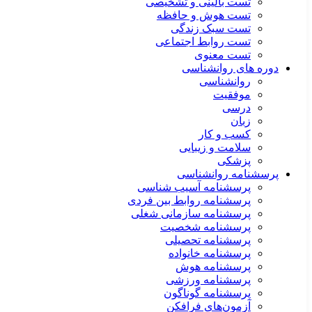
تست بالینی و تشخیصی
تست هوش و حافظه
تست سبک زندگی
تست روابط اجتماعی
تست معنوی
دوره های روانشناسی
روانشناسی
موفقیت
درسی
زبان
کسب و کار
سلامت و زیبایی
پزشکی
پرسشنامه روانشناسی
پرسشنامه آسیب شناسی
پرسشنامه روابط بین فردی
پرسشنامه سازمانی شغلی
پرسشنامه شخصیت
پرسشنامه تحصیلی
پرسشنامه خانواده
پرسشنامه هوش
پرسشنامه ورزشی
پرسشنامه گوناگون
آزمون‌های فرافکن