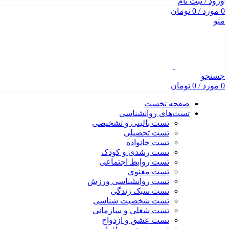
ورود / ثبت نام
0
مورد
/
0
تومان
منو
جستجو
0
مورد
/
0
تومان
صفحه نخست
تست‌های روانشناسی
تست بالینی و تشخیصی
تست تحصیلی
تست خانواده
تست رشدی و کودک
تست روابط اجتماعی
تست معنوی
تست روانشناسی ورزش
تست سبک زندگی
تست شخصیت شناسی
تست شغلی و سازمانی
تست عشق و ازدواج