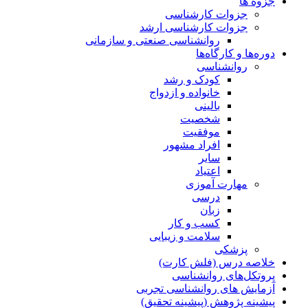
جزوه ها
جزوات کارشناسی
جزوات کارشناسی ارشد
روانشناسی صنعتی و سازمانی
دوره‌ها و کارگاه‌ها
روانشناسی
کودک و رشد
خانواده و ازدواج
بالینی
شخصیت
موفقیت
افراد مشهور
سایر
اعتیاد
مهارت آموزی
درسی
زبان
کسب و کار
سلامت و زیبایی
پزشکی
خلاصه درس (فلش کارت)
پروتکل‌های روانشناسی
آزمایش های روانشناسی تجربی
پیشینه پژوهش (پیشینه تحقیق)