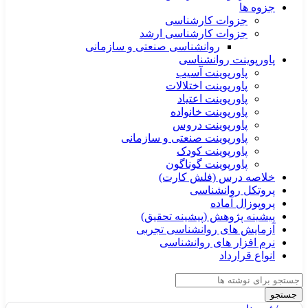
جزوه ها
جزوات کارشناسی
جزوات کارشناسی ارشد
روانشناسی صنعتی و سازمانی
پاورپوینت روانشناسی
پاورپوینت آسیب
پاورپوینت اختلالات
پاورپوینت اعتیاد
پاورپوینت خانواده
پاورپوینت دروس
پاورپوینت صنعتی و سازمانی
پاورپوینت کودک
پاورپوینت گوناگون
خلاصه درس (فلش کارت)
پروتکل روانشناسی
پروپوزال آماده
پیشینه پژوهش (پیشینه تحقیق)
آزمایش های روانشناسی تجربی
نرم افزار های روانشناسی
انواع قرارداد
جستجو