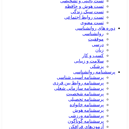
تست بالینی و تشخیصی
تست هوش و حافظه
تست سبک زندگی
تست روابط اجتماعی
تست معنوی
دوره های روانشناسی
روانشناسی
موفقیت
درسی
زبان
کسب و کار
سلامت و زیبایی
پزشکی
پرسشنامه روانشناسی
پرسشنامه آسیب شناسی
پرسشنامه روابط بین فردی
پرسشنامه سازمانی شغلی
پرسشنامه شخصیت
پرسشنامه تحصیلی
پرسشنامه خانواده
پرسشنامه هوش
پرسشنامه ورزشی
پرسشنامه گوناگون
آزمون‌های فرافکن