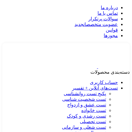
درباره ما
تماس با ما
سوالات پرتکرار
عضویت متخصصان
جدید
قوانین
مجوزها
دسته‌بندی محصولات
حساب کاربری
تست‌های آنلاین + تفسیر
پکیج تست روانشناسی
تست شخصیت شناسی
تست عشق و ازدواج
تست خانواده
تست رشدی و کودک
تست تحصیلی
تست شغلی و سازمانی