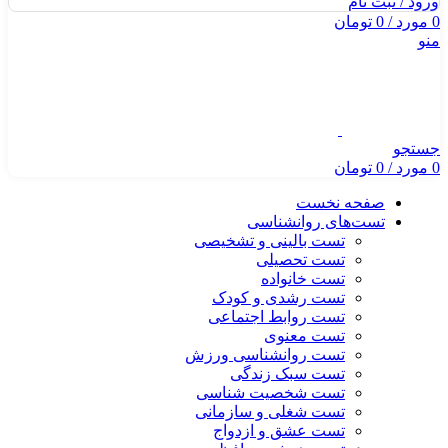
ورود / ثبت نام
0
مورد
/
0
تومان
منو
جستجو
0
مورد
/
0
تومان
صفحه نخست
تست‌های روانشناسی
تست بالینی و تشخیصی
تست تحصیلی
تست خانواده
تست رشدی و کودک
تست روابط اجتماعی
تست معنوی
تست روانشناسی ورزش
تست سبک زندگی
تست شخصیت شناسی
تست شغلی و سازمانی
تست عشق و ازدواج