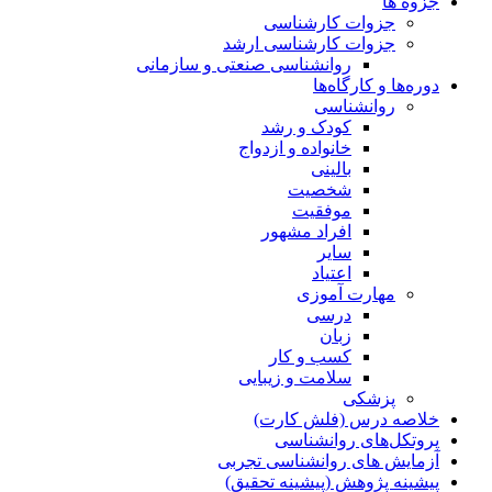
جزوه ها
جزوات کارشناسی
جزوات کارشناسی ارشد
روانشناسی صنعتی و سازمانی
دوره‌ها و کارگاه‌ها
روانشناسی
کودک و رشد
خانواده و ازدواج
بالینی
شخصیت
موفقیت
افراد مشهور
سایر
اعتیاد
مهارت آموزی
درسی
زبان
کسب و کار
سلامت و زیبایی
پزشکی
خلاصه درس (فلش کارت)
پروتکل‌های روانشناسی
آزمایش های روانشناسی تجربی
پیشینه پژوهش (پیشینه تحقیق)