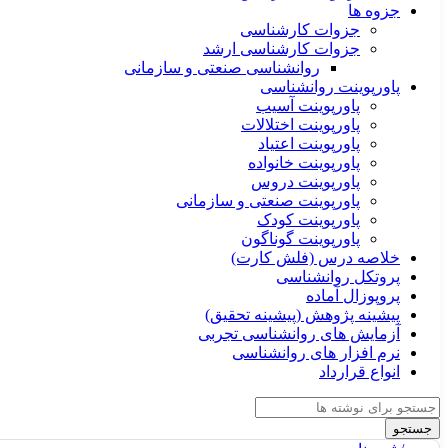
جزوه ها
جزوات کارشناسی
جزوات کارشناسی ارشد
روانشناسی صنعتی و سازمانی
پاورپوینت روانشناسی
پاورپوینت آسیب
پاورپوینت اختلالات
پاورپوینت اعتیاد
پاورپوینت خانواده
پاورپوینت دروس
پاورپوینت صنعتی و سازمانی
پاورپوینت کودک
پاورپوینت گوناگون
خلاصه درس (فلش کارت)
پروتکل روانشناسی
پروپوزال آماده
پیشینه پژوهش (پیشینه تحقیق)
آزمایش های روانشناسی تجربی
نرم افزار های روانشناسی
انواع قرارداد
جستجو