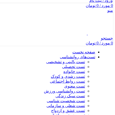
ورود / ثبت نام
0
مورد
/
0
تومان
منو
جستجو
0
مورد
/
0
تومان
صفحه نخست
تست‌های روانشناسی
تست بالینی و تشخیصی
تست تحصیلی
تست خانواده
تست رشدی و کودک
تست روابط اجتماعی
تست معنوی
تست روانشناسی ورزش
تست سبک زندگی
تست شخصیت شناسی
تست شغلی و سازمانی
تست عشق و ازدواج