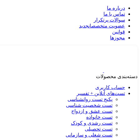
درباره ما
تماس با ما
سوالات پرتکرار
عضویت متخصصان
جدید
قوانین
مجوزها
دسته‌بندی محصولات
حساب کاربری
تست‌های آنلاین + تفسیر
پکیج تست روانشناسی
تست شخصیت شناسی
تست عشق و ازدواج
تست خانواده
تست رشدی و کودک
تست تحصیلی
تست شغلی و سازمانی