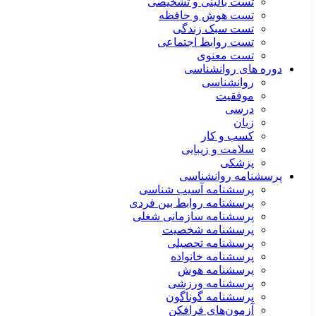
تست بالینی و تشخیصی
تست هوش و حافظه
تست سبک زندگی
تست روابط اجتماعی
تست معنوی
دوره های روانشناسی
روانشناسی
موفقیت
درسی
زبان
کسب و کار
سلامت و زیبایی
پزشکی
پرسشنامه روانشناسی
پرسشنامه آسیب شناسی
پرسشنامه روابط بین فردی
پرسشنامه سازمانی شغلی
پرسشنامه شخصیت
پرسشنامه تحصیلی
پرسشنامه خانواده
پرسشنامه هوش
پرسشنامه ورزشی
پرسشنامه گوناگون
آزمون‌های فرافکن