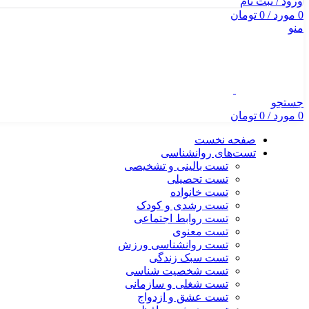
ورود / ثبت نام
0
مورد
/
0
تومان
منو
جستجو
0
مورد
/
0
تومان
صفحه نخست
تست‌های روانشناسی
تست بالینی و تشخیصی
تست تحصیلی
تست خانواده
تست رشدی و کودک
تست روابط اجتماعی
تست معنوی
تست روانشناسی ورزش
تست سبک زندگی
تست شخصیت شناسی
تست شغلی و سازمانی
تست عشق و ازدواج