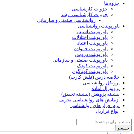
جزوه ها
جزوات کارشناسی
جزوات کارشناسی ارشد
روانشناسی صنعتی و سازمانی
پاورپوینت روانشناسی
پاورپوینت آسیب
پاورپوینت اختلالات
پاورپوینت اعتیاد
پاورپوینت خانواده
پاورپوینت دروس
پاورپوینت صنعتی و سازمانی
پاورپوینت کودک
پاورپوینت گوناگون
خلاصه درس (فلش کارت)
پروتکل روانشناسی
پروپوزال آماده
پیشینه پژوهش (پیشینه تحقیق)
آزمایش های روانشناسی تجربی
نرم افزار های روانشناسی
انواع قرارداد
جستجو