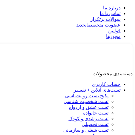
درباره ما
تماس با ما
سوالات پرتکرار
عضویت متخصصان
جدید
قوانین
مجوزها
دسته‌بندی محصولات
حساب کاربری
تست‌های آنلاین + تفسیر
پکیج تست روانشناسی
تست شخصیت شناسی
تست عشق و ازدواج
تست خانواده
تست رشدی و کودک
تست تحصیلی
تست شغلی و سازمانی