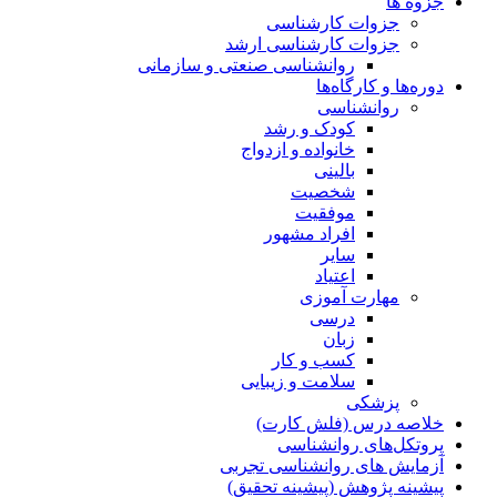
جزوه ها
جزوات کارشناسی
جزوات کارشناسی ارشد
روانشناسی صنعتی و سازمانی
دوره‌ها و کارگاه‌ها
روانشناسی
کودک و رشد
خانواده و ازدواج
بالینی
شخصیت
موفقیت
افراد مشهور
سایر
اعتیاد
مهارت آموزی
درسی
زبان
کسب و کار
سلامت و زیبایی
پزشکی
خلاصه درس (فلش کارت)
پروتکل‌های روانشناسی
آزمایش های روانشناسی تجربی
پیشینه پژوهش (پیشینه تحقیق)