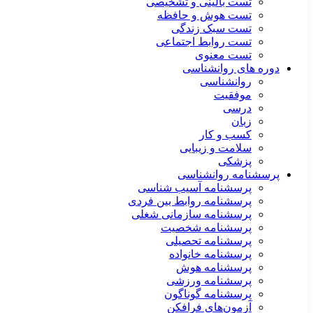
تست بالینی و تشخیصی
تست هوش و حافظه
تست سبک زندگی
تست روابط اجتماعی
تست معنوی
دوره های روانشناسی
روانشناسی
موفقیت
درسی
زبان
کسب و کار
سلامت و زیبایی
پزشکی
پرسشنامه روانشناسی
پرسشنامه آسیب شناسی
پرسشنامه روابط بین فردی
پرسشنامه سازمانی شغلی
پرسشنامه شخصیت
پرسشنامه تحصیلی
پرسشنامه خانواده
پرسشنامه هوش
پرسشنامه ورزشی
پرسشنامه گوناگون
آزمون‌های فرافکن