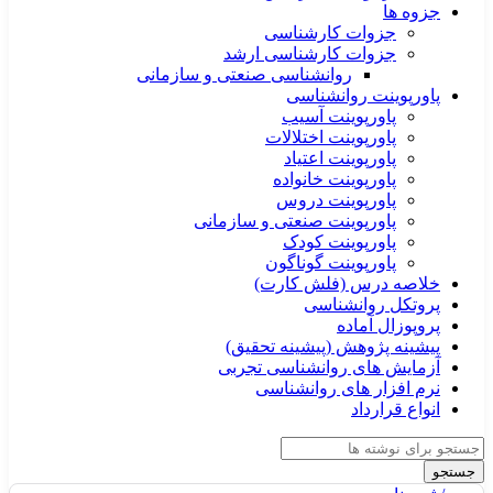
جزوه ها
جزوات کارشناسی
جزوات کارشناسی ارشد
روانشناسی صنعتی و سازمانی
پاورپوینت روانشناسی
پاورپوینت آسیب
پاورپوینت اختلالات
پاورپوینت اعتیاد
پاورپوینت خانواده
پاورپوینت دروس
پاورپوینت صنعتی و سازمانی
پاورپوینت کودک
پاورپوینت گوناگون
خلاصه درس (فلش کارت)
پروتکل روانشناسی
پروپوزال آماده
پیشینه پژوهش (پیشینه تحقیق)
آزمایش های روانشناسی تجربی
نرم افزار های روانشناسی
انواع قرارداد
جستجو