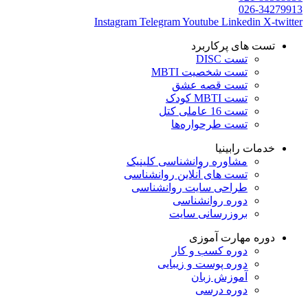
026-34279913
Instagram
Telegram
Youtube
Linkedin
X-twitter
تست های پرکاربرد
تست DISC
تست شخصیت MBTI
تست قصه عشق
تست MBTI کودک
تست 16 عاملی کتل
تست طرحواره‌ها
خدمات رابینیا
مشاوره روانشناسی
کلینیک
تست های آنلاین روانشناسی
طراحی سایت روانشناسی
دوره روانشناسی
بروزرسانی سایت
دوره مهارت آموزی
دوره کسب و کار
دوره پوست و زیبایی
آموزش زبان
دوره درسی