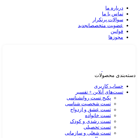
درباره ما
تماس با ما
سوالات پرتکرار
عضویت متخصصان
جدید
قوانین
مجوزها
دسته‌بندی محصولات
حساب کاربری
تست‌های آنلاین + تفسیر
پکیج تست روانشناسی
تست شخصیت شناسی
تست عشق و ازدواج
تست خانواده
تست رشدی و کودک
تست تحصیلی
تست شغلی و سازمانی