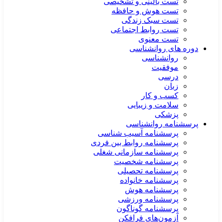
تست بالینی و تشخیصی
تست هوش و حافظه
تست سبک زندگی
تست روابط اجتماعی
تست معنوی
دوره های روانشناسی
روانشناسی
موفقیت
درسی
زبان
کسب و کار
سلامت و زیبایی
پزشکی
پرسشنامه روانشناسی
پرسشنامه آسیب شناسی
پرسشنامه روابط بین فردی
پرسشنامه سازمانی شغلی
پرسشنامه شخصیت
پرسشنامه تحصیلی
پرسشنامه خانواده
پرسشنامه هوش
پرسشنامه ورزشی
پرسشنامه گوناگون
آزمون‌های فرافکن