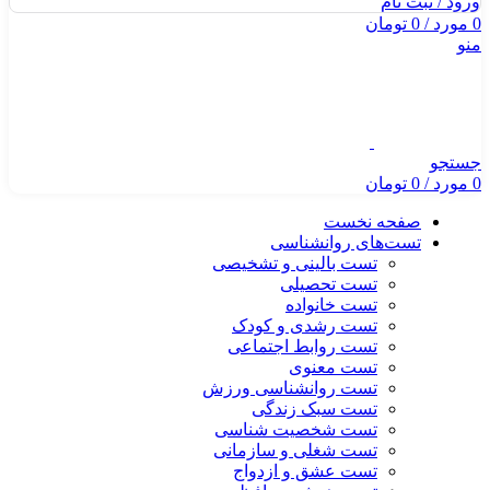
ورود / ثبت نام
0
مورد
/
0
تومان
منو
جستجو
0
مورد
/
0
تومان
صفحه نخست
تست‌های روانشناسی
تست بالینی و تشخیصی
تست تحصیلی
تست خانواده
تست رشدی و کودک
تست روابط اجتماعی
تست معنوی
تست روانشناسی ورزش
تست سبک زندگی
تست شخصیت شناسی
تست شغلی و سازمانی
تست عشق و ازدواج