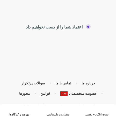
اعتماد شما را از دست نخواهیم داد
درباره ما
تماس با ما
سوالات پرتکرار
عضویت متخصصان
قوانین
مجوزها
جدید
تمامی حقوق مادی و معنوی برای مجموعه
رابینیا
محفوظ میباشد
طراحی شده با
❤
در
دپارتمان وب رابینیا​​
تست آنلاین + تفسیر
مشاوره روانشناسی
دوره‌ها و کارگاه‌ها